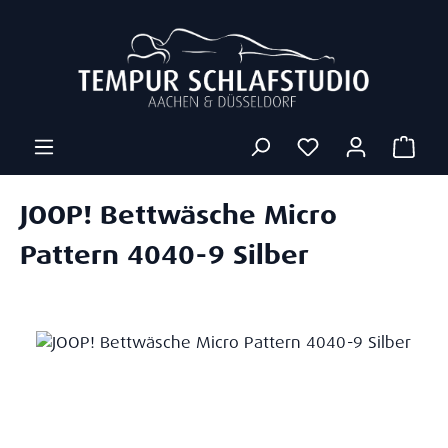
Zum Hauptinhalt springen
Ware
JOOP! Bettwäsche Micro
Pattern 4040-9 Silber
Bildergalerie überspringen