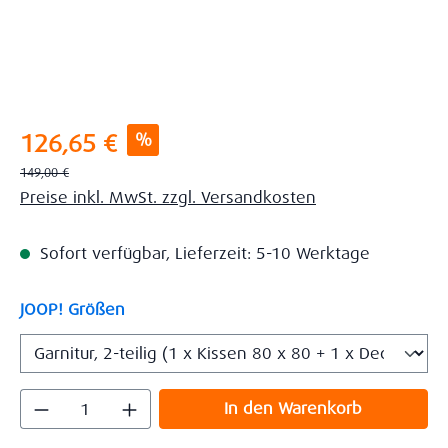
Verkaufspreis:
%
126,65 €
Regulärer Preis:
149,00 €
Preise inkl. MwSt. zzgl. Versandkosten
Sofort verfügbar, Lieferzeit: 5-10 Werktage
auswählen
JOOP! Größen
Produkt Anzahl: Gib den gewünschten Wert
In den Warenkorb