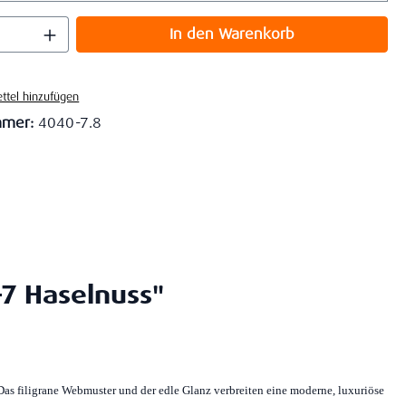
 Anzahl: Gib den gewünschten Wert ein o
In den Warenkorb
ttel hinzufügen
mmer:
4040-7.8
7 Haselnuss"
as filigrane Webmuster und der edle Glanz verbreiten eine moderne, luxuriöse