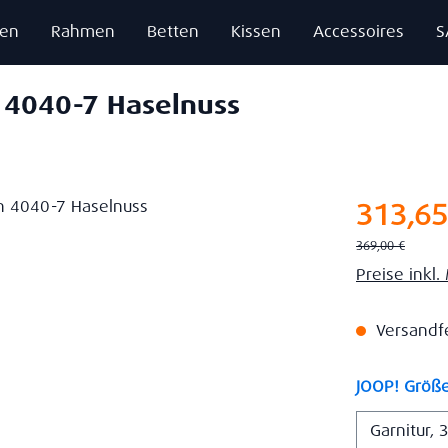
zen
Rahmen
Betten
Kissen
Accessoires
S
 4040-7 Haselnuss
Verkaufsprei
313,65
Regulärer Preis:
369,00 €
Preise inkl
Versandfer
JOOP! Größ