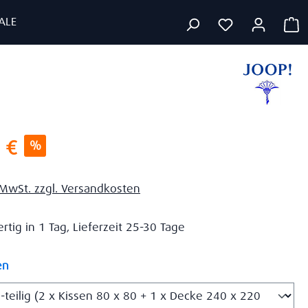
ALE
W
s:
 €
%
. MwSt. zzgl. Versandkosten
tig in 1 Tag, Lieferzeit 25-30 Tage
auswählen
en