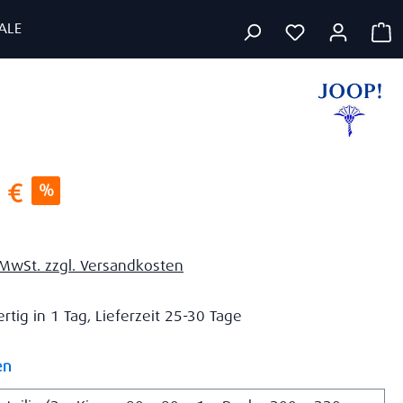
ALE
W
s:
 €
%
. MwSt. zzgl. Versandkosten
tig in 1 Tag, Lieferzeit 25-30 Tage
auswählen
en