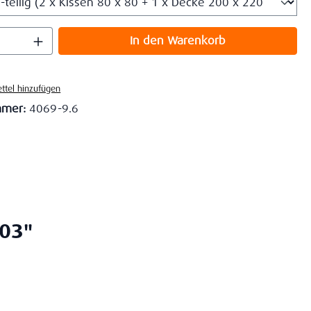
 Anzahl: Gib den gewünschten Wert ein o
In den Warenkorb
ttel hinzufügen
mmer:
4069-9.6
-03"