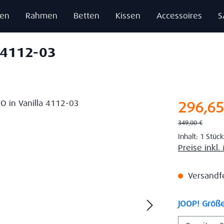
zen
Rahmen
Betten
Kissen
Accessoires
S
a 4112-03
Verkaufsprei
296,65
Regulärer Preis:
349,00 €
Inhalt:
1 Stück
Preise inkl
Versandfer
JOOP! Größ