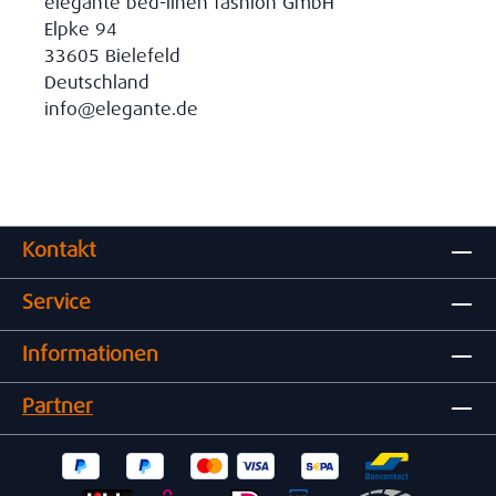
elegante bed-linen fashion GmbH
Elpke 94
33605 Bielefeld
Deutschland
info@elegante.de
Kontakt
Service
Informationen
Partner