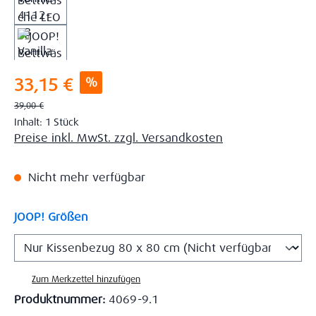
Verkaufspreis:
%
33,15 €
Regulärer Preis:
39,00 €
Inhalt:
1 Stück
Preise inkl. MwSt. zzgl. Versandkosten
Nicht mehr verfügbar
auswählen
JOOP! Größen
Zum Merkzettel hinzufügen
Produktnummer:
4069-9.1