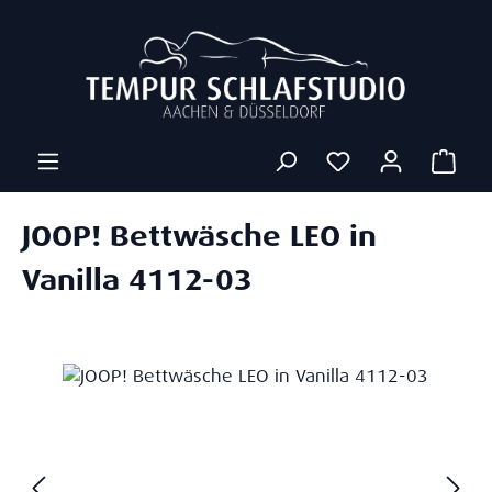
Zum Hauptinhalt springen
Ware
JOOP! Bettwäsche LEO in
Vanilla 4112-03
Bildergalerie überspringen