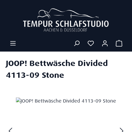
Zum Hauptinhalt springen
Ware
JOOP! Bettwäsche Divided
4113-09 Stone
Bildergalerie überspringen