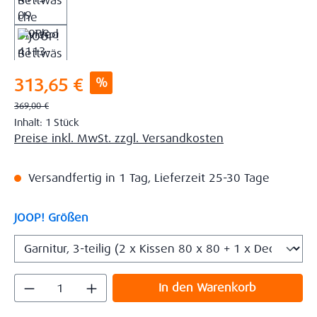
Verkaufspreis:
%
313,65 €
Regulärer Preis:
369,00 €
Inhalt:
1 Stück
Preise inkl. MwSt. zzgl. Versandkosten
Versandfertig in 1 Tag, Lieferzeit 25-30 Tage
auswählen
JOOP! Größen
Produkt Anzahl: Gib den gewünschten Wert
In den Warenkorb