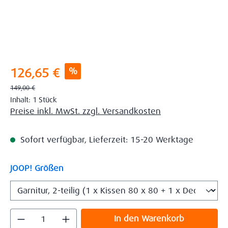
Verkaufspreis:
%
126,65 €
Regulärer Preis:
149,00 €
Inhalt:
1 Stück
Preise inkl. MwSt. zzgl. Versandkosten
Sofort verfügbar, Lieferzeit: 15-20 Werktage
auswählen
JOOP! Größen
Produkt Anzahl: Gib den gewünschten Wert
In den Warenkorb