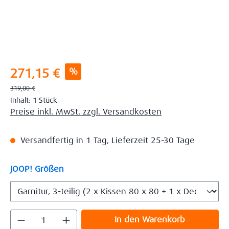
Verkaufspreis:
%
271,15 €
Regulärer Preis:
319,00 €
Inhalt:
1 Stück
Preise inkl. MwSt. zzgl. Versandkosten
Versandfertig in 1 Tag, Lieferzeit 25-30 Tage
auswählen
JOOP! Größen
Produkt Anzahl: Gib den gewünschten Wert
In den Warenkorb