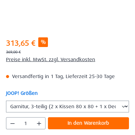
Verkaufspreis:
%
313,65 €
Regulärer Preis:
369,00 €
Preise inkl. MwSt. zzgl. Versandkosten
Versandfertig in 1 Tag, Lieferzeit 25-30 Tage
auswählen
JOOP! Größen
Produkt Anzahl: Gib den gewünschten Wert
In den Warenkorb