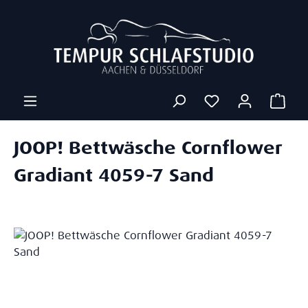
Zum Hauptinhalt springen
Ware
JOOP! Bettwäsche Cornflower
Gradiant 4059-7 Sand
Bildergalerie überspringen