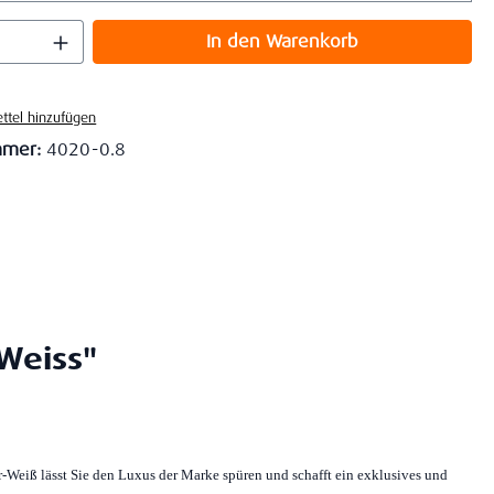
 Anzahl: Gib den gewünschten Wert ein o
In den Warenkorb
ttel hinzufügen
mmer:
4020-0.8
Weiss"
r-Weiß lässt Sie den Luxus der Marke spüren und schafft ein exklusives und