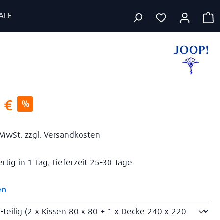
ALE
W
s:
 €
%
. MwSt. zzgl. Versandkosten
tig in 1 Tag, Lieferzeit 25-30 Tage
auswählen
en