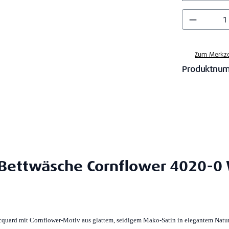
Produkt
Zum Merkze
Produktnu
 Bettwäsche Cornflower 4020-0 
Jacquard mit Cornflower-Motiv aus glattem, seidigem Mako-Satin in elegantem Natu