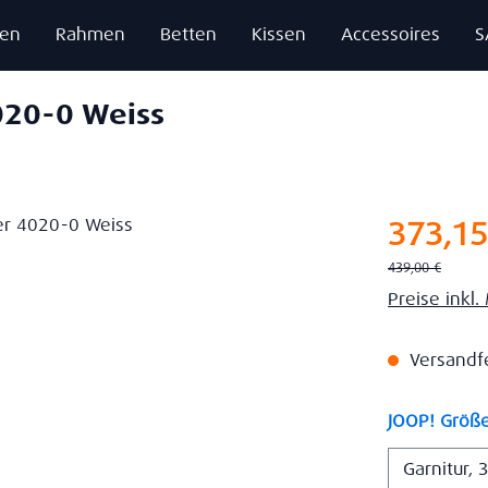
zen
Rahmen
Betten
Kissen
Accessoires
S
020-0 Weiss
Verkaufsprei
373,15
Regulärer Preis:
439,00 €
Preise inkl
Versandfer
JOOP! Größ