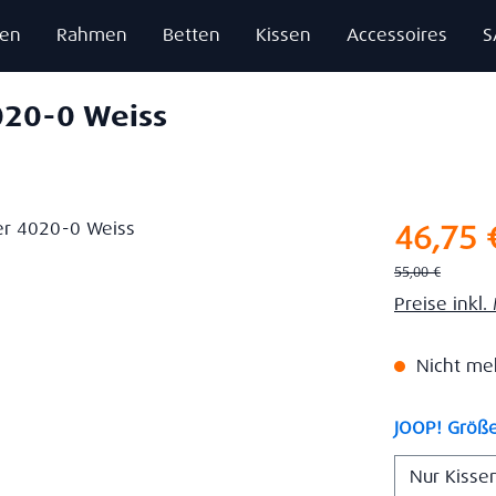
zen
Rahmen
Betten
Kissen
Accessoires
S
020-0 Weiss
Verkaufsprei
46,75 
Regulärer Preis:
55,00 €
Preise inkl
Nicht meh
JOOP! Größ