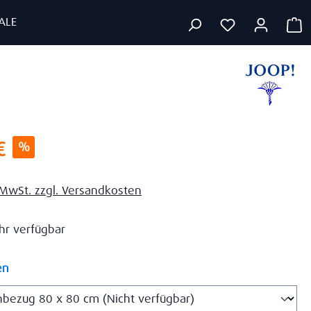
ALE
W
s:
€
%
. MwSt. zzgl. Versandkosten
r verfügbar
auswählen
en