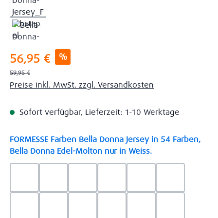
Verkaufspreis:
%
56,95 €
Regulärer Preis:
59,95 €
Preise inkl. MwSt. zzgl. Versandkosten
Sofort verfügbar, Lieferzeit: 1-10 Werktage
FORMESSE Farben Bella Donna Jersey in 54 Farben,
auswählen
Bella Donna Edel-Molton nur in Weiss.
0523 - Himmelblau
0537 - Safran
0522 - Hellblau
0528 - Amethyst
0123 - Café
0125 - Platin
0111 - Natur
0209 - blaugrau
0703 - Hellgrau
0119 - Leinen
0040 - Goldgelb
0114 - wollw