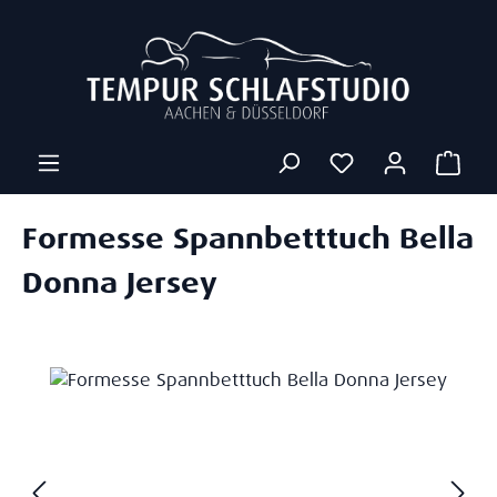
Zum Hauptinhalt springen
Ware
Formesse Spannbetttuch Bella
Donna Jersey
Bildergalerie überspringen