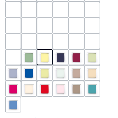
0524 - Mint
0188 - Carminrot
0710 - Perlgrau
0705 - Jaffa
0540 - Fuchsia
0565 - Altro
0525 - Flieder
0101 - Schwarz
0526 - Lavendel
0215 - Hellanthrazit
0704 - Mango
0545 - Petro
0520 - Silber
0220 - graphit
1000 - Weiss
0213 - Anthrazit
0033 - cabernet
0701 - Grau
0219 - zement
0533 - Olive
0091 - Hellgelb
0507 - Marine
0030 - Bordeaux
0532 - Pista
0211 - Jeansblau
0183 - Royalblau
0531 - Limette
0629 - Pastellgrün
0126 - Trüffel
0115 - Cham
0192 - Magenta
0110 - Puder
0185 - Rot
0566 - Rose
0122 - Muskat
0302 - Arkti
0180 - Azur