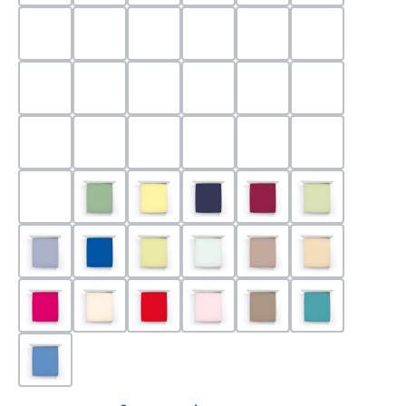
0524 - Mint
0188 - Carminrot
0710 - Perlgrau
0705 - Jaffa
0540 - Fuchsia
0565 - Altro
0525 - Flieder
0101 - Schwarz
0526 - Lavendel
0215 - Hellanthrazit
0704 - Mango
0545 - Petro
0520 - Silber
0220 - graphit
1000 - Weiss
0213 - Anthrazit
0033 - cabernet
0701 - Grau
0219 - zement
0533 - Olive
0091 - Hellgelb
0507 - Marine
0030 - Bordeaux
0532 - Pista
0211 - Jeansblau
0183 - Royalblau
0531 - Limette
0629 - Pastellgrün
0126 - Trüffel
0115 - Cham
0192 - Magenta
0110 - Puder
0185 - Rot
0566 - Rose
0122 - Muskat
0302 - Arkti
0180 - Azur