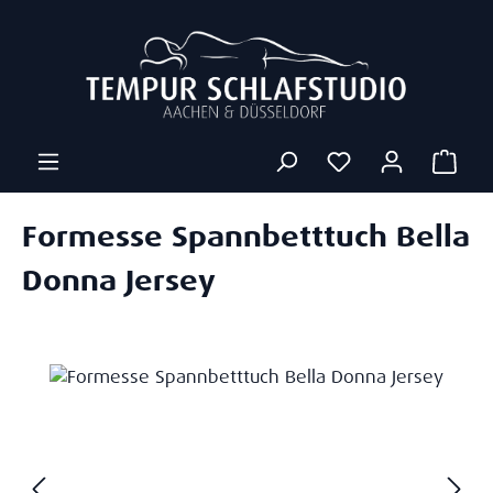
Zum Hauptinhalt springen
Ware
Formesse Spannbetttuch Bella
Donna Jersey
Bildergalerie überspringen