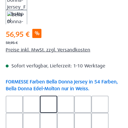
Verkaufspreis:
%
56,95 €
Regulärer Preis:
59,95 €
Preise inkl. MwSt. zzgl. Versandkosten
Sofort verfügbar, Lieferzeit: 1-10 Werktage
FORMESSE Farben Bella Donna Jersey in 54 Farben,
auswählen
Bella Donna Edel-Molton nur in Weiss.
0523 - Himmelblau
0537 - Safran
0522 - Hellblau
0528 - Amethyst
0123 - Café
0125 - Platin
0111 - Natur
0209 - blaugrau
0703 - Hellgrau
0119 - Leinen
0040 - Goldgelb
0114 - wollw