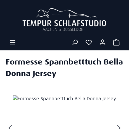
Zum Hauptinhalt springen
Ware
Formesse Spannbetttuch Bella
Donna Jersey
Bildergalerie überspringen