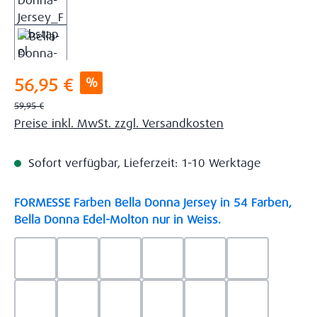
Verkaufspreis:
%
56,95 €
Regulärer Preis:
59,95 €
Preise inkl. MwSt. zzgl. Versandkosten
Sofort verfügbar, Lieferzeit: 1-10 Werktage
FORMESSE Farben Bella Donna Jersey in 54 Farben,
auswählen
Bella Donna Edel-Molton nur in Weiss.
0523 - Himmelblau
0537 - Safran
0522 - Hellblau
0528 - Amethyst
0123 - Café
0125 - Platin
0111 - Natur
0209 - blaugrau
0703 - Hellgrau
0119 - Leinen
0040 - Goldgelb
0114 - wollw