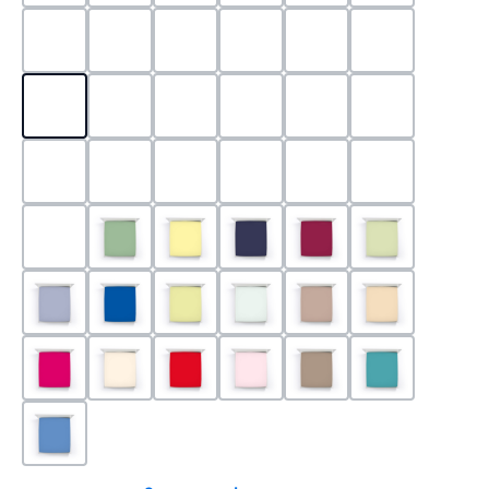
0524 - Mint
0188 - Carminrot
0710 - Perlgrau
0705 - Jaffa
0540 - Fuchsia
0565 - Altro
0525 - Flieder
0101 - Schwarz
0526 - Lavendel
0215 - Hellanthrazit
0704 - Mango
0545 - Petro
0520 - Silber
0220 - graphit
1000 - Weiss
0213 - Anthrazit
0033 - cabernet
0701 - Grau
0219 - zement
0533 - Olive
0091 - Hellgelb
0507 - Marine
0030 - Bordeaux
0532 - Pista
0211 - Jeansblau
0183 - Royalblau
0531 - Limette
0629 - Pastellgrün
0126 - Trüffel
0115 - Cham
0192 - Magenta
0110 - Puder
0185 - Rot
0566 - Rose
0122 - Muskat
0302 - Arkti
0180 - Azur