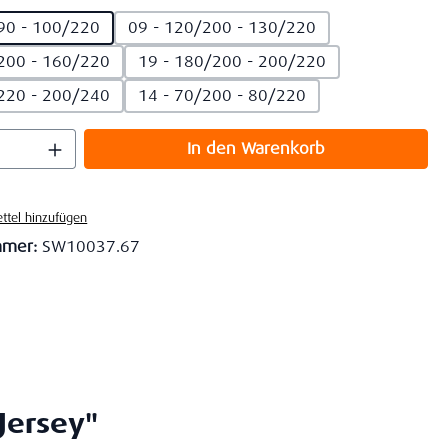
90 - 100/220
09 - 120/200 - 130/220
200 - 160/220
19 - 180/200 - 200/220
220 - 200/240
14 - 70/200 - 80/220
 Anzahl: Gib den gewünschten Wert ein o
In den Warenkorb
ttel hinzufügen
mmer:
SW10037.67
Jersey"