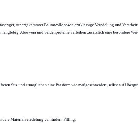
angfaseriger, supergekämmter Baumwolle sowie erstklassige Veredelung und Verarbei
ich langlebig. Aloe vera und Seidenproteine verleihen zusätzlich eine besondere We
freien Sitz und ermöglichen eine Passform wie maßgeschneidert, selbst auf Übergr
ndere Materialveredelung verhindern Pilling.