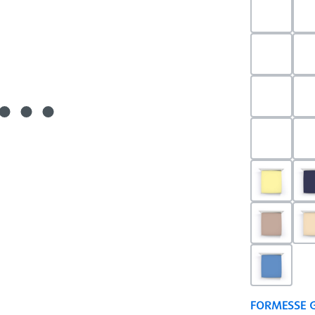
0523 - 
0703 - H
0540 - 
0520 - S
0091 - H
0126 - T
0180 - 
FORMESSE 