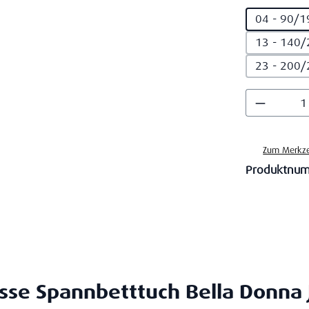
04 - 90/1
13 - 140/
23 - 200/
Produkt
Zum Merkze
Produktnu
se Spannbetttuch Bella Donna 