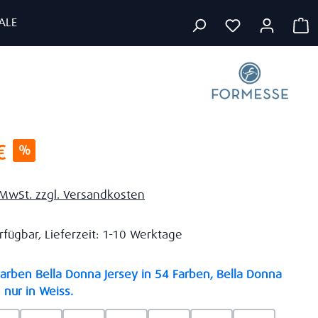
ALE
W
s:
€
%
. MwSt. zzgl. Versandkosten
rfügbar, Lieferzeit: 1-10 Werktage
rben Bella Donna Jersey in 54 Farben, Bella Donna
auswählen
 nur in Weiss.