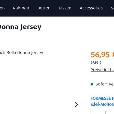
zen
Rahmen
Betten
Kissen
Accessoires
S
Donna Jersey
Verkaufsprei
56,95 
Regulärer Preis:
59,95 €
Preise inkl
Sofort ve
FORMESSE Fa
Edel-Molton