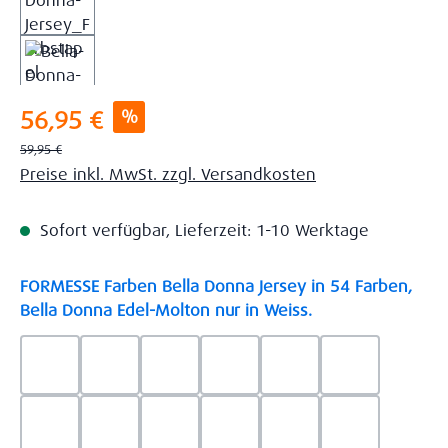
Verkaufspreis:
%
56,95 €
Regulärer Preis:
59,95 €
Preise inkl. MwSt. zzgl. Versandkosten
Sofort verfügbar, Lieferzeit: 1-10 Werktage
FORMESSE Farben Bella Donna Jersey in 54 Farben,
auswählen
Bella Donna Edel-Molton nur in Weiss.
0523 - Himmelblau
0537 - Safran
0522 - Hellblau
0528 - Amethyst
0123 - Café
0125 - Platin
0111 - Natur
0209 - blaugrau
0703 - Hellgrau
0119 - Leinen
0040 - Goldgelb
0114 - wollw