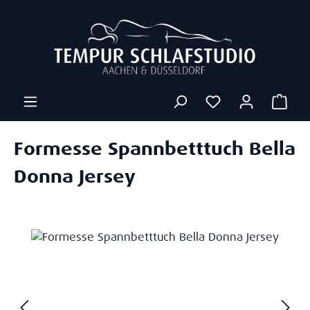
Zum Hauptinhalt springen
Ware
Formesse Spannbetttuch Bella
Donna Jersey
Bildergalerie überspringen