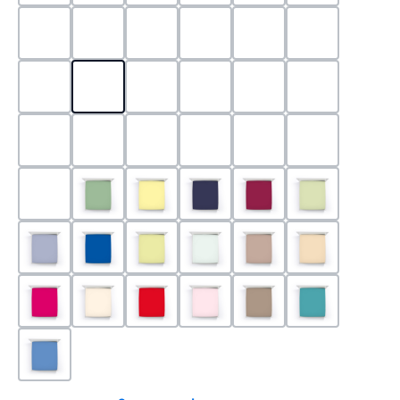
0524 - Mint
0188 - Carminrot
0710 - Perlgrau
0705 - Jaffa
0540 - Fuchsia
0565 - Altro
0525 - Flieder
0101 - Schwarz
0526 - Lavendel
0215 - Hellanthrazit
0704 - Mango
0545 - Petro
0520 - Silber
0220 - graphit
1000 - Weiss
0213 - Anthrazit
0033 - cabernet
0701 - Grau
0219 - zement
0533 - Olive
0091 - Hellgelb
0507 - Marine
0030 - Bordeaux
0532 - Pista
0211 - Jeansblau
0183 - Royalblau
0531 - Limette
0629 - Pastellgrün
0126 - Trüffel
0115 - Cham
0192 - Magenta
0110 - Puder
0185 - Rot
0566 - Rose
0122 - Muskat
0302 - Arkti
0180 - Azur