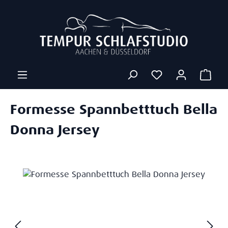
Zum Hauptinhalt springen
Ware
Formesse Spannbetttuch Bella
Donna Jersey
Bildergalerie überspringen