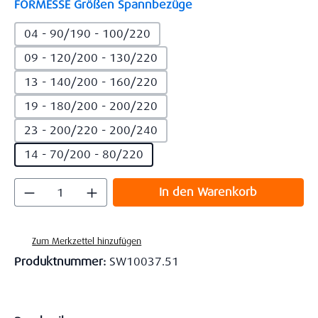
auswählen
FORMESSE Größen Spannbezüge
04 - 90/190 - 100/220
09 - 120/200 - 130/220
13 - 140/200 - 160/220
19 - 180/200 - 200/220
23 - 200/220 - 200/240
14 - 70/200 - 80/220
Produkt Anzahl: Gib den gewünschten Wert
In den Warenkorb
Zum Merkzettel hinzufügen
Produktnummer:
SW10037.51