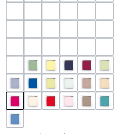
0524 - Mint
0188 - Carminrot
0710 - Perlgrau
0705 - Jaffa
0540 - Fuchsia
0565 - Altro
0525 - Flieder
0101 - Schwarz
0526 - Lavendel
0215 - Hellanthrazit
0704 - Mango
0545 - Petro
0520 - Silber
0220 - graphit
1000 - Weiss
0213 - Anthrazit
0033 - cabernet
0701 - Grau
0219 - zement
0533 - Olive
0091 - Hellgelb
0507 - Marine
0030 - Bordeaux
0532 - Pista
0211 - Jeansblau
0183 - Royalblau
0531 - Limette
0629 - Pastellgrün
0126 - Trüffel
0115 - Cham
0192 - Magenta
0110 - Puder
0185 - Rot
0566 - Rose
0122 - Muskat
0302 - Arkti
0180 - Azur