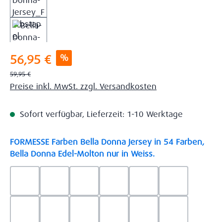
Verkaufspreis:
%
56,95 €
Regulärer Preis:
59,95 €
Preise inkl. MwSt. zzgl. Versandkosten
Sofort verfügbar, Lieferzeit: 1-10 Werktage
FORMESSE Farben Bella Donna Jersey in 54 Farben,
auswählen
Bella Donna Edel-Molton nur in Weiss.
0523 - Himmelblau
0537 - Safran
0522 - Hellblau
0528 - Amethyst
0123 - Café
0125 - Platin
0111 - Natur
0209 - blaugrau
0703 - Hellgrau
0119 - Leinen
0040 - Goldgelb
0114 - wollw