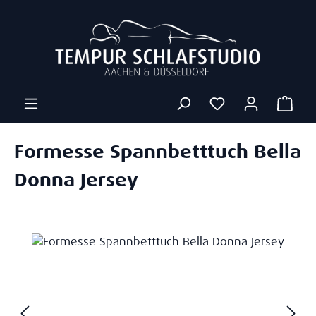
Zum Hauptinhalt springen
Ware
Formesse Spannbetttuch Bella
Donna Jersey
Bildergalerie überspringen