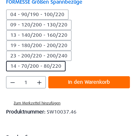
auswählen
FORMESSE Größen Spannbezüge
04 - 90/190 - 100/220
09 - 120/200 - 130/220
13 - 140/200 - 160/220
19 - 180/200 - 200/220
23 - 200/220 - 200/240
14 - 70/200 - 80/220
Produkt Anzahl: Gib den gewünschten Wert
In den Warenkorb
Zum Merkzettel hinzufügen
Produktnummer:
SW10037.46