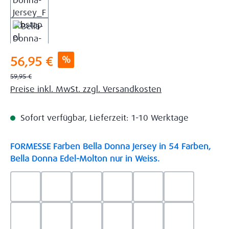
Verkaufspreis:
%
56,95 €
Regulärer Preis:
59,95 €
Preise inkl. MwSt. zzgl. Versandkosten
Sofort verfügbar, Lieferzeit: 1-10 Werktage
FORMESSE Farben Bella Donna Jersey in 54 Farben,
auswählen
Bella Donna Edel-Molton nur in Weiss.
0523 - Himmelblau
0537 - Safran
0522 - Hellblau
0528 - Amethyst
0123 - Café
0125 - Platin
0111 - Natur
0209 - blaugrau
0703 - Hellgrau
0119 - Leinen
0040 - Goldgelb
0114 - wollw