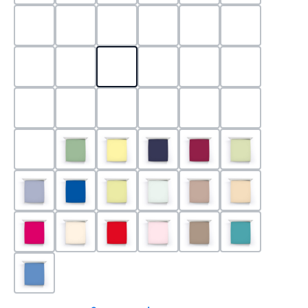
0524 - Mint
0188 - Carminrot
0710 - Perlgrau
0705 - Jaffa
0540 - Fuchsia
0565 - Altro
0525 - Flieder
0101 - Schwarz
0526 - Lavendel
0215 - Hellanthrazit
0704 - Mango
0545 - Petro
0520 - Silber
0220 - graphit
1000 - Weiss
0213 - Anthrazit
0033 - cabernet
0701 - Grau
0219 - zement
0533 - Olive
0091 - Hellgelb
0507 - Marine
0030 - Bordeaux
0532 - Pista
0211 - Jeansblau
0183 - Royalblau
0531 - Limette
0629 - Pastellgrün
0126 - Trüffel
0115 - Cham
0192 - Magenta
0110 - Puder
0185 - Rot
0566 - Rose
0122 - Muskat
0302 - Arkti
0180 - Azur