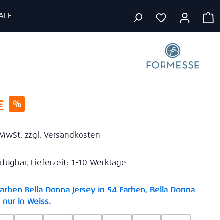
ALE
W
s:
€
%
. MwSt. zzgl. Versandkosten
rfügbar, Lieferzeit: 1-10 Werktage
rben Bella Donna Jersey in 54 Farben, Bella Donna
auswählen
 nur in Weiss.