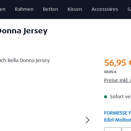
zen
Rahmen
Betten
Kissen
Accessoires
S
Donna Jersey
Verkaufsprei
56,95 
Regulärer Preis:
59,95 €
Preise inkl
Sofort ve
FORMESSE Fa
Edel-Molton