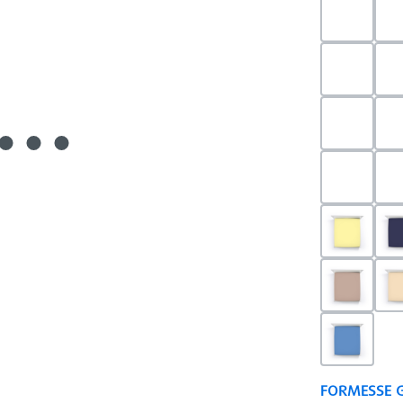
0523 - 
0703 - H
0540 - 
0520 - S
0091 - H
0126 - T
0180 - 
FORMESSE 