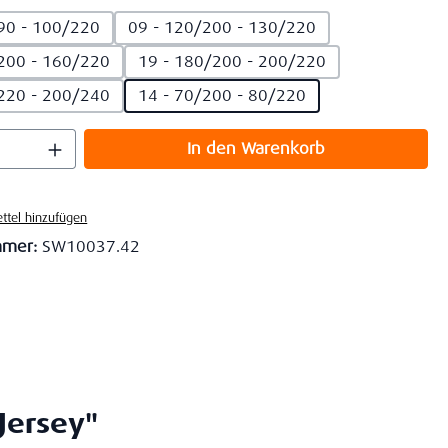
90 - 100/220
09 - 120/200 - 130/220
200 - 160/220
19 - 180/200 - 200/220
220 - 200/240
14 - 70/200 - 80/220
 Anzahl: Gib den gewünschten Wert ein o
In den Warenkorb
ttel hinzufügen
mmer:
SW10037.42
Jersey"