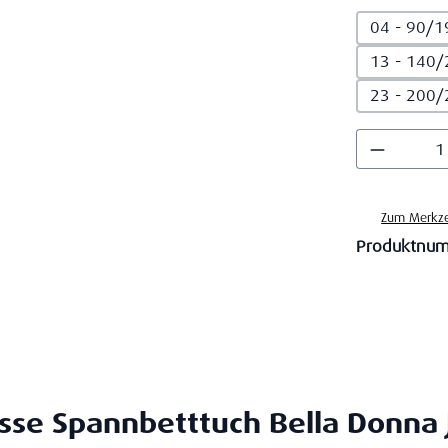
04 - 90/1
13 - 140/
23 - 200/
Produkt
Zum Merkze
Produktnu
se Spannbetttuch Bella Donna 