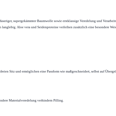
angfaseriger, supergekämmter Baumwolle sowie erstklassige Veredelung und Verarbei
ich langlebig. Aloe vera und Seidenproteine verleihen zusätzlich eine besondere We
freien Sitz und ermöglichen eine Passform wie maßgeschneidert, selbst auf Übergr
ndere Materialveredelung verhindern Pilling.