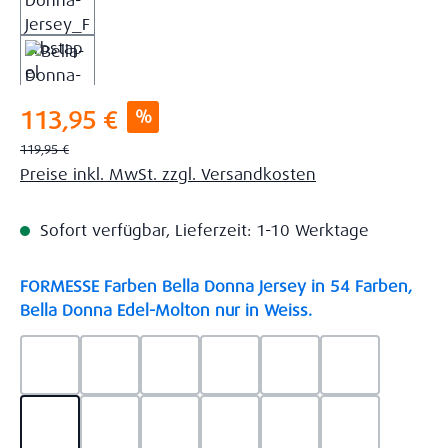
Verkaufspreis:
%
113,95 €
Regulärer Preis:
119,95 €
Preise inkl. MwSt. zzgl. Versandkosten
Sofort verfügbar, Lieferzeit: 1-10 Werktage
FORMESSE Farben Bella Donna Jersey in 54 Farben,
auswählen
Bella Donna Edel-Molton nur in Weiss.
0523 - Himmelblau
0537 - Safran
0522 - Hellblau
0528 - Amethyst
0123 - Café
0125 - Platin
0111 - Natur
0209 - blaugrau
0703 - Hellgrau
0119 - Leinen
0040 - Goldgelb
0114 - wollw