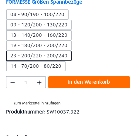
auswählen
FORMESSE Größen Spannbezüge
04 - 90/190 - 100/220
09 - 120/200 - 130/220
13 - 140/200 - 160/220
19 - 180/200 - 200/220
23 - 200/220 - 200/240
14 - 70/200 - 80/220
Produkt Anzahl: Gib den gewünschten Wert
In den Warenkorb
Zum Merkzettel hinzufügen
Produktnummer:
SW10037.322