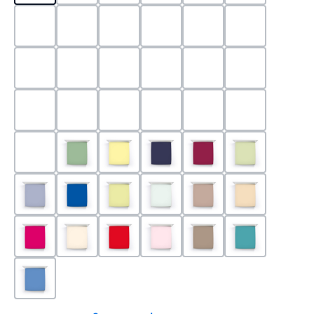
0524 - Mint
0188 - Carminrot
0710 - Perlgrau
0705 - Jaffa
0540 - Fuchsia
0565 - Altro
0525 - Flieder
0101 - Schwarz
0526 - Lavendel
0215 - Hellanthrazit
0704 - Mango
0545 - Petro
0520 - Silber
0220 - graphit
1000 - Weiss
0213 - Anthrazit
0033 - cabernet
0701 - Grau
0219 - zement
0533 - Olive
0091 - Hellgelb
0507 - Marine
0030 - Bordeaux
0532 - Pista
0211 - Jeansblau
0183 - Royalblau
0531 - Limette
0629 - Pastellgrün
0126 - Trüffel
0115 - Cham
0192 - Magenta
0110 - Puder
0185 - Rot
0566 - Rose
0122 - Muskat
0302 - Arkti
0180 - Azur