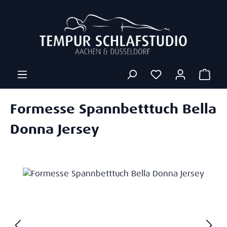
Zum Hauptinhalt springen
Ware
Formesse Spannbetttuch Bella
Donna Jersey
Bildergalerie überspringen