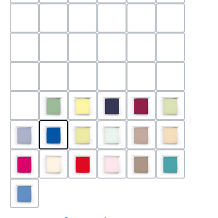
0524 - Mint
0188 - Carminrot
0710 - Perlgrau
0705 - Jaffa
0540 - Fuchsia
0565 - Altro
0525 - Flieder
0101 - Schwarz
0526 - Lavendel
0215 - Hellanthrazit
0704 - Mango
0545 - Petro
0520 - Silber
0220 - graphit
1000 - Weiss
0213 - Anthrazit
0033 - cabernet
0701 - Grau
0219 - zement
0533 - Olive
0091 - Hellgelb
0507 - Marine
0030 - Bordeaux
0532 - Pista
0211 - Jeansblau
0183 - Royalblau
0531 - Limette
0629 - Pastellgrün
0126 - Trüffel
0115 - Cham
0192 - Magenta
0110 - Puder
0185 - Rot
0566 - Rose
0122 - Muskat
0302 - Arkti
0180 - Azur