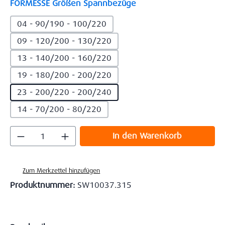
auswählen
FORMESSE Größen Spannbezüge
04 - 90/190 - 100/220
09 - 120/200 - 130/220
13 - 140/200 - 160/220
19 - 180/200 - 200/220
23 - 200/220 - 200/240
14 - 70/200 - 80/220
Produkt Anzahl: Gib den gewünschten Wert
In den Warenkorb
Zum Merkzettel hinzufügen
Produktnummer:
SW10037.315