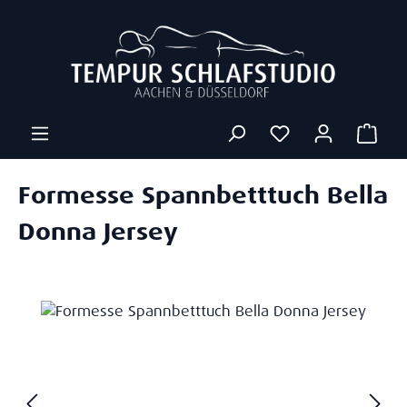
Zum Hauptinhalt springen
Ware
Formesse Spannbetttuch Bella
Donna Jersey
Bildergalerie überspringen