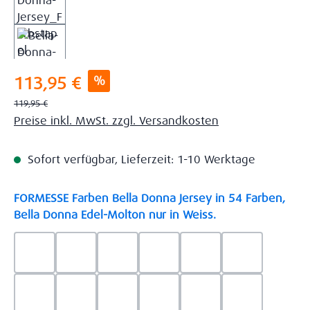
Verkaufspreis:
%
113,95 €
Regulärer Preis:
119,95 €
Preise inkl. MwSt. zzgl. Versandkosten
Sofort verfügbar, Lieferzeit: 1-10 Werktage
FORMESSE Farben Bella Donna Jersey in 54 Farben,
auswählen
Bella Donna Edel-Molton nur in Weiss.
0523 - Himmelblau
0537 - Safran
0522 - Hellblau
0528 - Amethyst
0123 - Café
0125 - Platin
0111 - Natur
0209 - blaugrau
0703 - Hellgrau
0119 - Leinen
0040 - Goldgelb
0114 - wollw