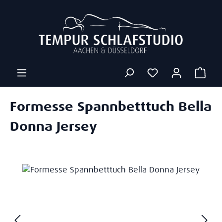
Zum Hauptinhalt springen
Ware
Formesse Spannbetttuch Bella
Donna Jersey
Bildergalerie überspringen