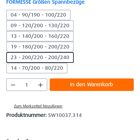
auswählen
FORMESSE Größen Spannbezüge
04 - 90/190 - 100/220
09 - 120/200 - 130/220
13 - 140/200 - 160/220
19 - 180/200 - 200/220
23 - 200/220 - 200/240
14 - 70/200 - 80/220
Produkt Anzahl: Gib den gewünschten Wert
In den Warenkorb
Zum Merkzettel hinzufügen
Produktnummer:
SW10037.314