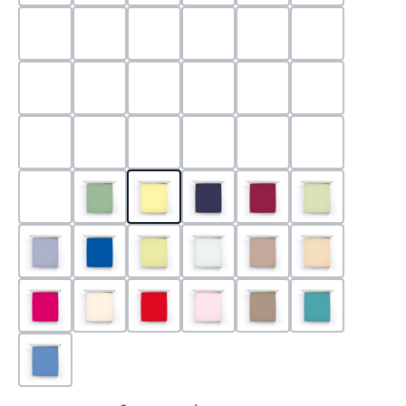
0524 - Mint
0188 - Carminrot
0710 - Perlgrau
0705 - Jaffa
0540 - Fuchsia
0565 - Altro
0525 - Flieder
0101 - Schwarz
0526 - Lavendel
0215 - Hellanthrazit
0704 - Mango
0545 - Petro
0520 - Silber
0220 - graphit
1000 - Weiss
0213 - Anthrazit
0033 - cabernet
0701 - Grau
0219 - zement
0533 - Olive
0091 - Hellgelb
0507 - Marine
0030 - Bordeaux
0532 - Pista
0211 - Jeansblau
0183 - Royalblau
0531 - Limette
0629 - Pastellgrün
0126 - Trüffel
0115 - Cham
0192 - Magenta
0110 - Puder
0185 - Rot
0566 - Rose
0122 - Muskat
0302 - Arkti
0180 - Azur