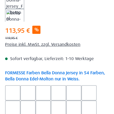
Verkaufspreis:
%
113,95 €
Regulärer Preis:
119,95 €
Preise inkl. MwSt. zzgl. Versandkosten
Sofort verfügbar, Lieferzeit: 1-10 Werktage
FORMESSE Farben Bella Donna Jersey in 54 Farben,
auswählen
Bella Donna Edel-Molton nur in Weiss.
0523 - Himmelblau
0537 - Safran
0522 - Hellblau
0528 - Amethyst
0123 - Café
0125 - Platin
0111 - Natur
0209 - blaugrau
0703 - Hellgrau
0119 - Leinen
0040 - Goldgelb
0114 - wollw