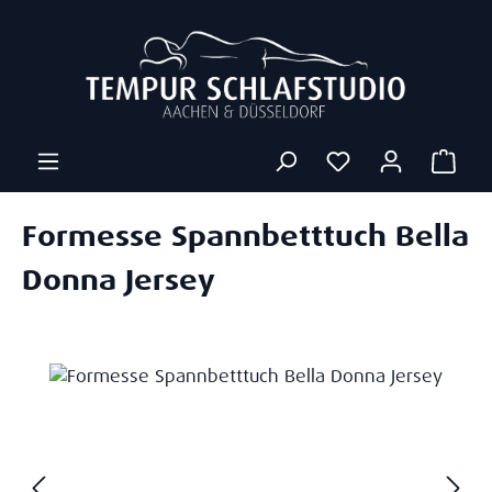
Zum Hauptinhalt springen
Ware
Formesse Spannbetttuch Bella
Donna Jersey
Bildergalerie überspringen