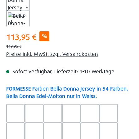
Verkaufspreis:
%
113,95 €
Regulärer Preis:
119,95 €
Preise inkl. MwSt. zzgl. Versandkosten
Sofort verfügbar, Lieferzeit: 1-10 Werktage
FORMESSE Farben Bella Donna Jersey in 54 Farben,
auswählen
Bella Donna Edel-Molton nur in Weiss.
0523 - Himmelblau
0537 - Safran
0522 - Hellblau
0528 - Amethyst
0123 - Café
0125 - Platin
0111 - Natur
0209 - blaugrau
0703 - Hellgrau
0119 - Leinen
0040 - Goldgelb
0114 - wollw