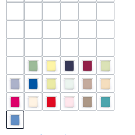
0524 - Mint
0188 - Carminrot
0710 - Perlgrau
0705 - Jaffa
0540 - Fuchsia
0565 - Altro
0525 - Flieder
0101 - Schwarz
0526 - Lavendel
0215 - Hellanthrazit
0704 - Mango
0545 - Petro
0520 - Silber
0220 - graphit
1000 - Weiss
0213 - Anthrazit
0033 - cabernet
0701 - Grau
0219 - zement
0533 - Olive
0091 - Hellgelb
0507 - Marine
0030 - Bordeaux
0532 - Pista
0211 - Jeansblau
0183 - Royalblau
0531 - Limette
0629 - Pastellgrün
0126 - Trüffel
0115 - Cham
0192 - Magenta
0110 - Puder
0185 - Rot
0566 - Rose
0122 - Muskat
0302 - Arkti
0180 - Azur