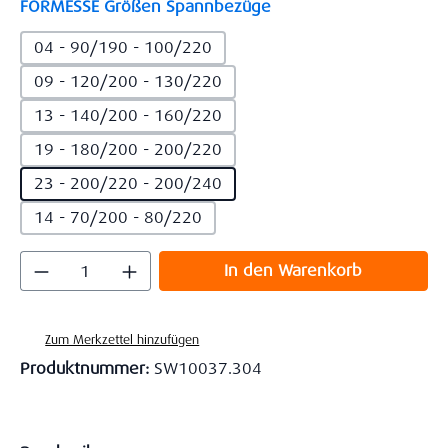
auswählen
FORMESSE Größen Spannbezüge
04 - 90/190 - 100/220
09 - 120/200 - 130/220
13 - 140/200 - 160/220
19 - 180/200 - 200/220
23 - 200/220 - 200/240
14 - 70/200 - 80/220
Produkt Anzahl: Gib den gewünschten Wert
In den Warenkorb
Zum Merkzettel hinzufügen
Produktnummer:
SW10037.304