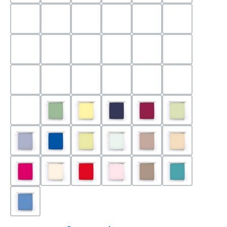
0524 - Mint
0188 - Carminrot
0710 - Perlgrau
0705 - Jaffa
0540 - Fuchsia
0565 - Altro
0525 - Flieder
0101 - Schwarz
0526 - Lavendel
0215 - Hellanthrazit
0704 - Mango
0545 - Petro
0520 - Silber
0220 - graphit
1000 - Weiss
0213 - Anthrazit
0033 - cabernet
0701 - Grau
0219 - zement
0533 - Olive
0091 - Hellgelb
0507 - Marine
0030 - Bordeaux
0532 - Pista
0211 - Jeansblau
0183 - Royalblau
0531 - Limette
0629 - Pastellgrün
0126 - Trüffel
0115 - Cham
0192 - Magenta
0110 - Puder
0185 - Rot
0566 - Rose
0122 - Muskat
0302 - Arkti
0180 - Azur