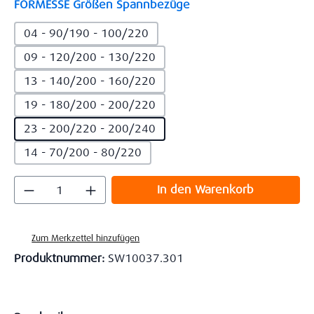
auswählen
FORMESSE Größen Spannbezüge
04 - 90/190 - 100/220
09 - 120/200 - 130/220
13 - 140/200 - 160/220
19 - 180/200 - 200/220
23 - 200/220 - 200/240
14 - 70/200 - 80/220
Produkt Anzahl: Gib den gewünschten Wert
In den Warenkorb
Zum Merkzettel hinzufügen
Produktnummer:
SW10037.301