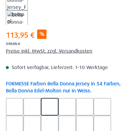
Verkaufspreis:
%
113,95 €
Regulärer Preis:
119,95 €
Preise inkl. MwSt. zzgl. Versandkosten
Sofort verfügbar, Lieferzeit: 1-10 Werktage
FORMESSE Farben Bella Donna Jersey in 54 Farben,
auswählen
Bella Donna Edel-Molton nur in Weiss.
0523 - Himmelblau
0537 - Safran
0522 - Hellblau
0528 - Amethyst
0123 - Café
0125 - Platin
0111 - Natur
0209 - blaugrau
0703 - Hellgrau
0119 - Leinen
0040 - Goldgelb
0114 - wollw