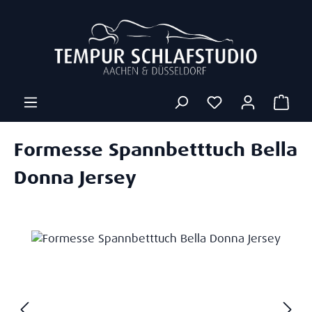
Zum Hauptinhalt springen
Ware
Formesse Spannbetttuch Bella
Donna Jersey
Bildergalerie überspringen