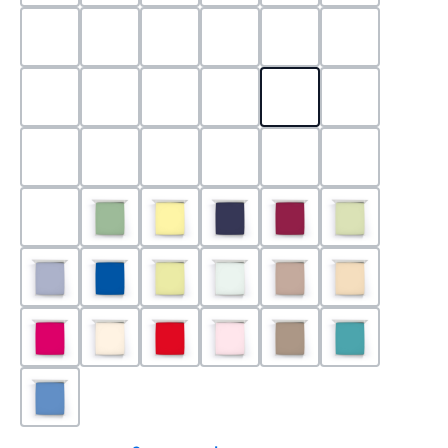
0524 - Mint
0188 - Carminrot
0710 - Perlgrau
0705 - Jaffa
0540 - Fuchsia
0565 - Altro
0525 - Flieder
0101 - Schwarz
0526 - Lavendel
0215 - Hellanthrazit
0704 - Mango
0545 - Petro
0520 - Silber
0220 - graphit
1000 - Weiss
0213 - Anthrazit
0033 - cabernet
0701 - Grau
0219 - zement
0533 - Olive
0091 - Hellgelb
0507 - Marine
0030 - Bordeaux
0532 - Pista
0211 - Jeansblau
0183 - Royalblau
0531 - Limette
0629 - Pastellgrün
0126 - Trüffel
0115 - Cham
0192 - Magenta
0110 - Puder
0185 - Rot
0566 - Rose
0122 - Muskat
0302 - Arkti
0180 - Azur