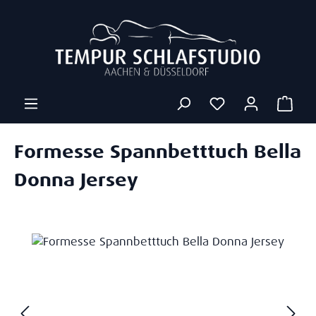
Zum Hauptinhalt springen
Ware
Formesse Spannbetttuch Bella
Donna Jersey
Bildergalerie überspringen