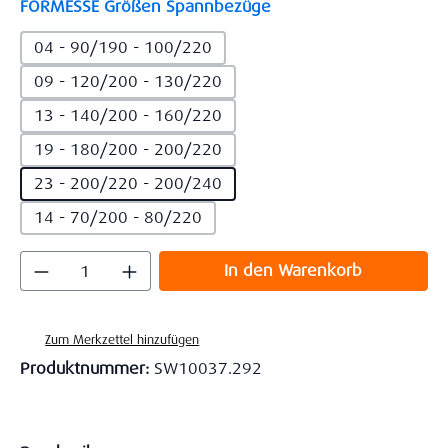
auswählen
FORMESSE Größen Spannbezüge
04 - 90/190 - 100/220
09 - 120/200 - 130/220
13 - 140/200 - 160/220
19 - 180/200 - 200/220
23 - 200/220 - 200/240
14 - 70/200 - 80/220
Produkt Anzahl: Gib den gewünschten Wert
In den Warenkorb
Zum Merkzettel hinzufügen
Produktnummer:
SW10037.292