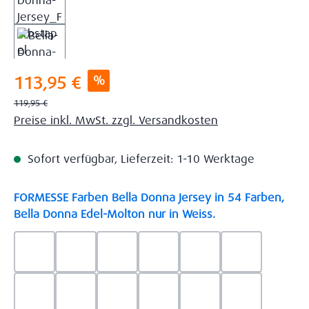
Verkaufspreis:
%
113,95 €
Regulärer Preis:
119,95 €
Preise inkl. MwSt. zzgl. Versandkosten
Sofort verfügbar, Lieferzeit: 1-10 Werktage
FORMESSE Farben Bella Donna Jersey in 54 Farben,
auswählen
Bella Donna Edel-Molton nur in Weiss.
0523 - Himmelblau
0537 - Safran
0522 - Hellblau
0528 - Amethyst
0123 - Café
0125 - Platin
0111 - Natur
0209 - blaugrau
0703 - Hellgrau
0119 - Leinen
0040 - Goldgelb
0114 - wollw