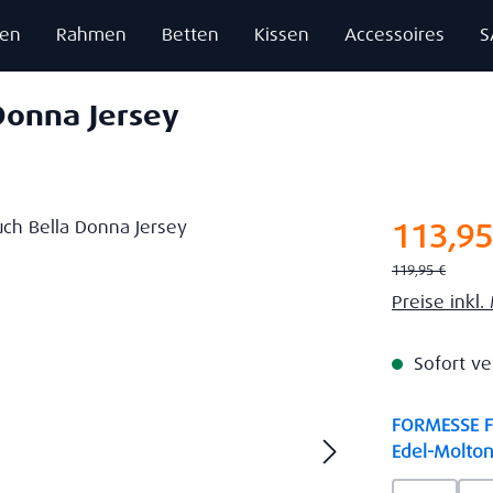
zen
Rahmen
Betten
Kissen
Accessoires
S
Donna Jersey
Verkaufsprei
113,95
Regulärer Preis:
119,95 €
Preise inkl
Sofort ve
FORMESSE Fa
Edel-Molton