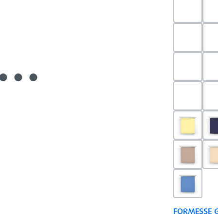
0523 - 
0703 - H
0540 - 
0520 - S
0091 - H
0126 - T
0180 - 
FORMESSE 