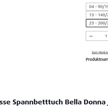
04 - 90/1
13 - 140/
23 - 200/
Produkt
Zum Merkze
Produktnu
se Spannbetttuch Bella Donna 