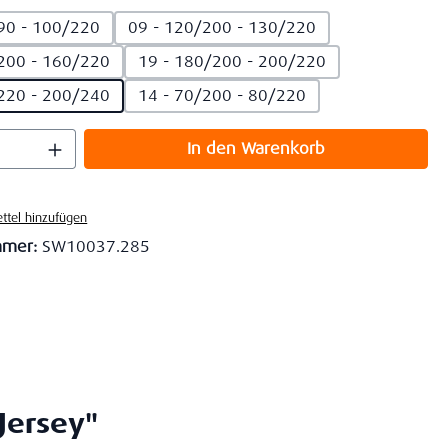
90 - 100/220
09 - 120/200 - 130/220
200 - 160/220
19 - 180/200 - 200/220
220 - 200/240
14 - 70/200 - 80/220
 Anzahl: Gib den gewünschten Wert ein o
In den Warenkorb
ttel hinzufügen
mmer:
SW10037.285
Jersey"