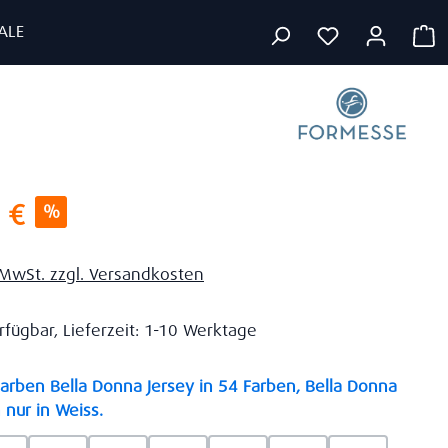
ALE
W
s:
 €
%
. MwSt. zzgl. Versandkosten
rfügbar, Lieferzeit: 1-10 Werktage
rben Bella Donna Jersey in 54 Farben, Bella Donna
auswählen
 nur in Weiss.