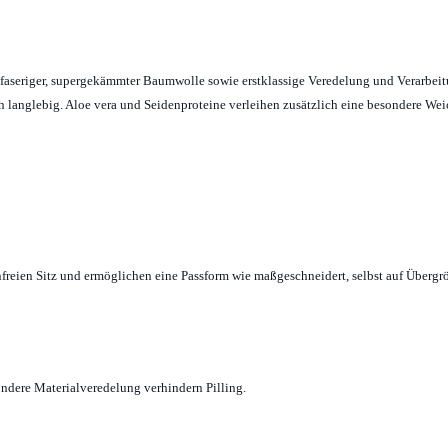
angfaseriger, supergekämmter Baumwolle sowie erstklassige Veredelung und Verarbei
ich langlebig. Aloe vera und Seidenproteine verleihen zusätzlich eine besondere We
freien Sitz und ermöglichen eine Passform wie maßgeschneidert, selbst auf Übergr
ndere Materialveredelung verhindern Pilling.