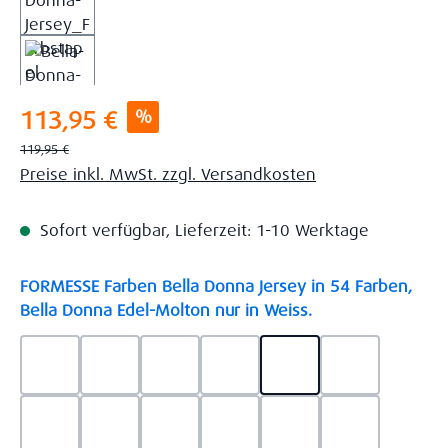
Verkaufspreis:
%
113,95 €
Regulärer Preis:
119,95 €
Preise inkl. MwSt. zzgl. Versandkosten
Sofort verfügbar, Lieferzeit: 1-10 Werktage
FORMESSE Farben Bella Donna Jersey in 54 Farben,
auswählen
Bella Donna Edel-Molton nur in Weiss.
0523 - Himmelblau
0537 - Safran
0522 - Hellblau
0528 - Amethyst
0123 - Café
0125 - Platin
0111 - Natur
0209 - blaugrau
0703 - Hellgrau
0119 - Leinen
0040 - Goldgelb
0114 - wollw