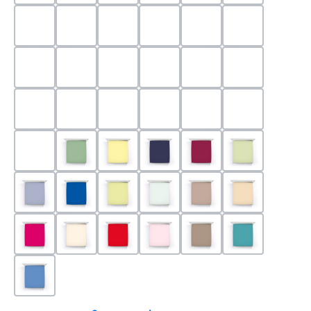
0524 - Mint
0188 - Carminrot
0710 - Perlgrau
0705 - Jaffa
0540 - Fuchsia
0565 - Altro
0525 - Flieder
0101 - Schwarz
0526 - Lavendel
0215 - Hellanthrazit
0704 - Mango
0545 - Petro
0520 - Silber
0220 - graphit
1000 - Weiss
0213 - Anthrazit
0033 - cabernet
0701 - Grau
0219 - zement
0533 - Olive
0091 - Hellgelb
0507 - Marine
0030 - Bordeaux
0532 - Pista
0211 - Jeansblau
0183 - Royalblau
0531 - Limette
0629 - Pastellgrün
0126 - Trüffel
0115 - Cham
0192 - Magenta
0110 - Puder
0185 - Rot
0566 - Rose
0122 - Muskat
0302 - Arkti
0180 - Azur