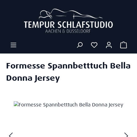
Zum Hauptinhalt springen
Ware
Formesse Spannbetttuch Bella
Donna Jersey
Bildergalerie überspringen