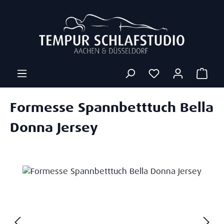
Zum Hauptinhalt springen
Ware
Formesse Spannbetttuch Bella
Donna Jersey
Bildergalerie überspringen