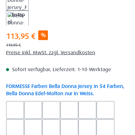
Verkaufspreis:
%
113,95 €
Regulärer Preis:
119,95 €
Preise inkl. MwSt. zzgl. Versandkosten
Sofort verfügbar, Lieferzeit: 1-10 Werktage
FORMESSE Farben Bella Donna Jersey in 54 Farben,
auswählen
Bella Donna Edel-Molton nur in Weiss.
0523 - Himmelblau
0537 - Safran
0522 - Hellblau
0528 - Amethyst
0123 - Café
0125 - Platin
0111 - Natur
0209 - blaugrau
0703 - Hellgrau
0119 - Leinen
0040 - Goldgelb
0114 - wollw