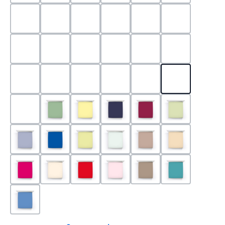
0524 - Mint
0188 - Carminrot
0710 - Perlgrau
0705 - Jaffa
0540 - Fuchsia
0565 - Altro
0525 - Flieder
0101 - Schwarz
0526 - Lavendel
0215 - Hellanthrazit
0704 - Mango
0545 - Petro
0520 - Silber
0220 - graphit
1000 - Weiss
0213 - Anthrazit
0033 - cabernet
0701 - Grau
0219 - zement
0533 - Olive
0091 - Hellgelb
0507 - Marine
0030 - Bordeaux
0532 - Pista
0211 - Jeansblau
0183 - Royalblau
0531 - Limette
0629 - Pastellgrün
0126 - Trüffel
0115 - Cham
0192 - Magenta
0110 - Puder
0185 - Rot
0566 - Rose
0122 - Muskat
0302 - Arkti
0180 - Azur