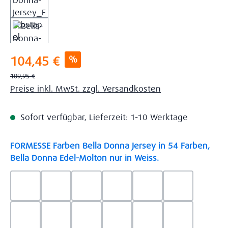
Verkaufspreis:
%
104,45 €
Regulärer Preis:
109,95 €
Preise inkl. MwSt. zzgl. Versandkosten
Sofort verfügbar, Lieferzeit: 1-10 Werktage
FORMESSE Farben Bella Donna Jersey in 54 Farben,
auswählen
Bella Donna Edel-Molton nur in Weiss.
0523 - Himmelblau
0537 - Safran
0522 - Hellblau
0528 - Amethyst
0123 - Café
0125 - Platin
0111 - Natur
0209 - blaugrau
0703 - Hellgrau
0119 - Leinen
0040 - Goldgelb
0114 - wollw