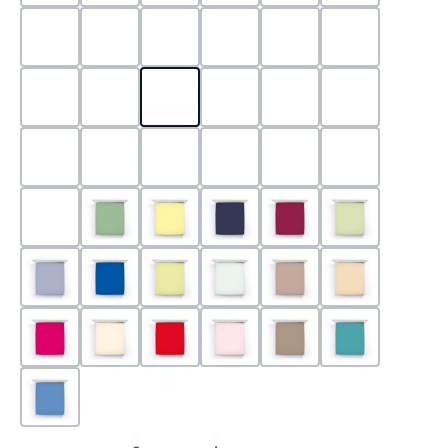
0524 - Mint
0188 - Carminrot
0710 - Perlgrau
0705 - Jaffa
0540 - Fuchsia
0565 - Altro
0525 - Flieder
0101 - Schwarz
0526 - Lavendel
0215 - Hellanthrazit
0704 - Mango
0545 - Petro
0520 - Silber
0220 - graphit
1000 - Weiss
0213 - Anthrazit
0033 - cabernet
0701 - Grau
0219 - zement
0533 - Olive
0091 - Hellgelb
0507 - Marine
0030 - Bordeaux
0532 - Pista
0211 - Jeansblau
0183 - Royalblau
0531 - Limette
0629 - Pastellgrün
0126 - Trüffel
0115 - Cham
0192 - Magenta
0110 - Puder
0185 - Rot
0566 - Rose
0122 - Muskat
0302 - Arkti
0180 - Azur