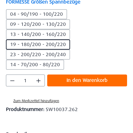
auswählen
FORMESSE Größen Spannbezüge
04 - 90/190 - 100/220
09 - 120/200 - 130/220
13 - 140/200 - 160/220
19 - 180/200 - 200/220
23 - 200/220 - 200/240
14 - 70/200 - 80/220
Produkt Anzahl: Gib den gewünschten Wert
In den Warenkorb
Zum Merkzettel hinzufügen
Produktnummer:
SW10037.262