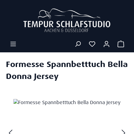
Zum Hauptinhalt springen
Ware
Formesse Spannbetttuch Bella
Donna Jersey
Bildergalerie überspringen