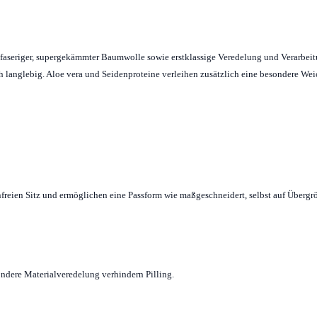
angfaseriger, supergekämmter Baumwolle sowie erstklassige Veredelung und Verarbei
ich langlebig. Aloe vera und Seidenproteine verleihen zusätzlich eine besondere We
freien Sitz und ermöglichen eine Passform wie maßgeschneidert, selbst auf Übergr
ndere Materialveredelung verhindern Pilling.