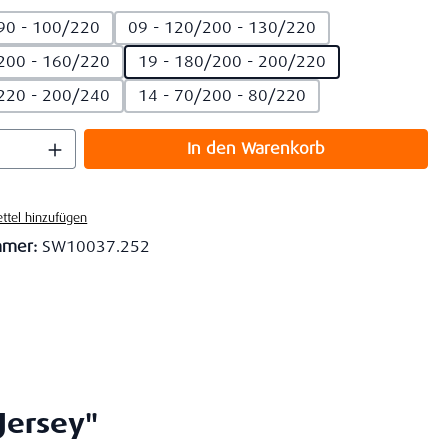
90 - 100/220
09 - 120/200 - 130/220
200 - 160/220
19 - 180/200 - 200/220
220 - 200/240
14 - 70/200 - 80/220
 Anzahl: Gib den gewünschten Wert ein o
In den Warenkorb
ttel hinzufügen
mmer:
SW10037.252
Jersey"