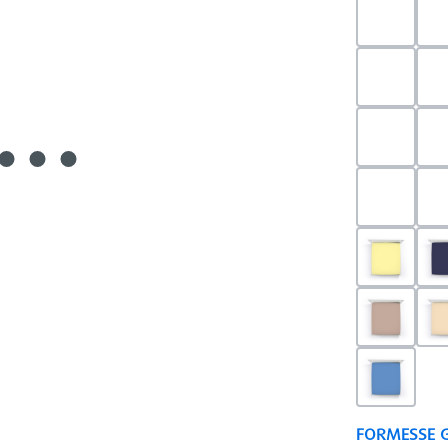
0523 - 
0703 - H
0540 - 
0520 - S
0091 - H
0126 - T
0180 - 
FORMESSE 