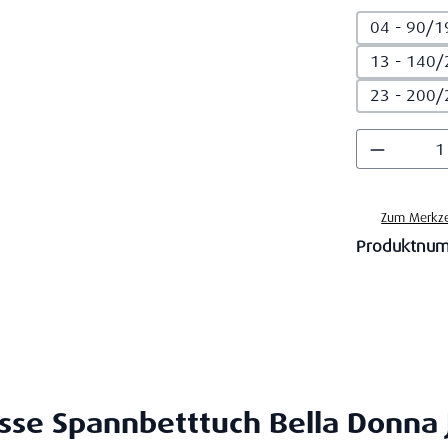
04 - 90/1
13 - 140/
23 - 200/
Produkt
Zum Merkze
Produktnu
se Spannbetttuch Bella Donna 