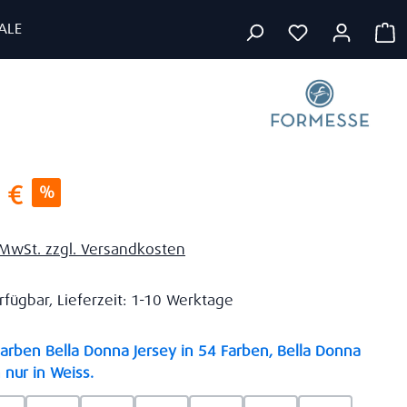
ALE
W
s:
 €
%
. MwSt. zzgl. Versandkosten
rfügbar, Lieferzeit: 1-10 Werktage
rben Bella Donna Jersey in 54 Farben, Bella Donna
auswählen
 nur in Weiss.