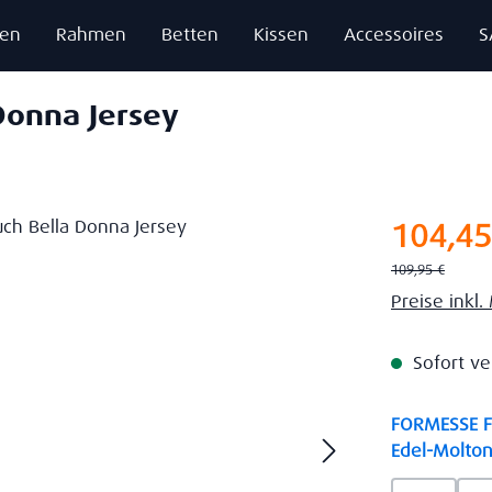
zen
Rahmen
Betten
Kissen
Accessoires
S
Donna Jersey
Verkaufsprei
104,45
Regulärer Preis:
109,95 €
Preise inkl
Sofort ve
FORMESSE Fa
Edel-Molton