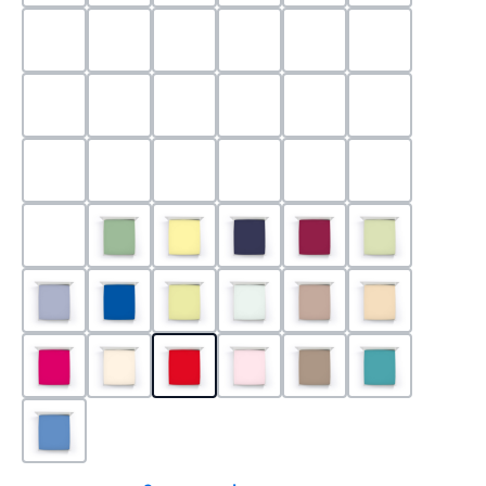
0524 - Mint
0188 - Carminrot
0710 - Perlgrau
0705 - Jaffa
0540 - Fuchsia
0565 - Altro
0525 - Flieder
0101 - Schwarz
0526 - Lavendel
0215 - Hellanthrazit
0704 - Mango
0545 - Petro
0520 - Silber
0220 - graphit
1000 - Weiss
0213 - Anthrazit
0033 - cabernet
0701 - Grau
0219 - zement
0533 - Olive
0091 - Hellgelb
0507 - Marine
0030 - Bordeaux
0532 - Pista
0211 - Jeansblau
0183 - Royalblau
0531 - Limette
0629 - Pastellgrün
0126 - Trüffel
0115 - Cham
0192 - Magenta
0110 - Puder
0185 - Rot
0566 - Rose
0122 - Muskat
0302 - Arkti
0180 - Azur