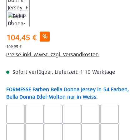
Verkaufspreis:
%
104,45 €
Regulärer Preis:
109,95 €
Preise inkl. MwSt. zzgl. Versandkosten
Sofort verfügbar, Lieferzeit: 1-10 Werktage
FORMESSE Farben Bella Donna Jersey in 54 Farben,
auswählen
Bella Donna Edel-Molton nur in Weiss.
0523 - Himmelblau
0537 - Safran
0522 - Hellblau
0528 - Amethyst
0123 - Café
0125 - Platin
0111 - Natur
0209 - blaugrau
0703 - Hellgrau
0119 - Leinen
0040 - Goldgelb
0114 - wollw