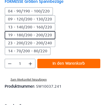
auswählen
FORMESSE Größen Spannbezüge
04 - 90/190 - 100/220
09 - 120/200 - 130/220
13 - 140/200 - 160/220
19 - 180/200 - 200/220
23 - 200/220 - 200/240
14 - 70/200 - 80/220
Produkt Anzahl: Gib den gewünschten Wert
In den Warenkorb
Zum Merkzettel hinzufügen
Produktnummer:
SW10037.241