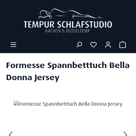
Zum Hauptinhalt springen
Ware
Formesse Spannbetttuch Bella
Donna Jersey
Bildergalerie überspringen