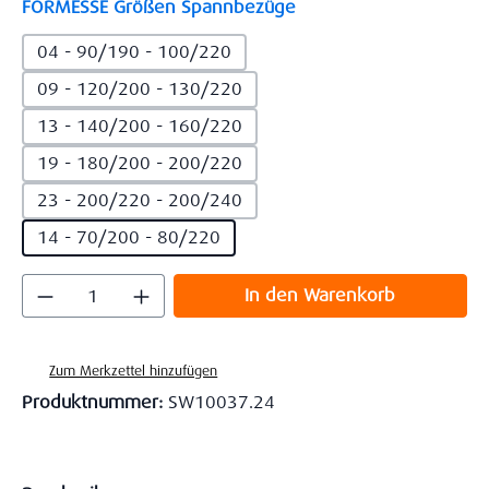
auswählen
FORMESSE Größen Spannbezüge
04 - 90/190 - 100/220
09 - 120/200 - 130/220
13 - 140/200 - 160/220
19 - 180/200 - 200/220
23 - 200/220 - 200/240
14 - 70/200 - 80/220
Produkt Anzahl: Gib den gewünschten Wert
In den Warenkorb
Zum Merkzettel hinzufügen
Produktnummer:
SW10037.24