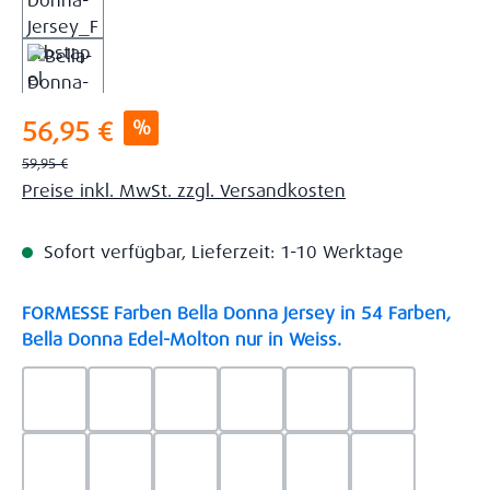
Verkaufspreis:
%
56,95 €
Regulärer Preis:
59,95 €
Preise inkl. MwSt. zzgl. Versandkosten
Sofort verfügbar, Lieferzeit: 1-10 Werktage
FORMESSE Farben Bella Donna Jersey in 54 Farben,
auswählen
Bella Donna Edel-Molton nur in Weiss.
0523 - Himmelblau
0537 - Safran
0522 - Hellblau
0528 - Amethyst
0123 - Café
0125 - Platin
0111 - Natur
0209 - blaugrau
0703 - Hellgrau
0119 - Leinen
0040 - Goldgelb
0114 - wollw