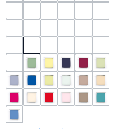
0524 - Mint
0188 - Carminrot
0710 - Perlgrau
0705 - Jaffa
0540 - Fuchsia
0565 - Altro
0525 - Flieder
0101 - Schwarz
0526 - Lavendel
0215 - Hellanthrazit
0704 - Mango
0545 - Petro
0520 - Silber
0220 - graphit
1000 - Weiss
0213 - Anthrazit
0033 - cabernet
0701 - Grau
0219 - zement
0533 - Olive
0091 - Hellgelb
0507 - Marine
0030 - Bordeaux
0532 - Pista
0211 - Jeansblau
0183 - Royalblau
0531 - Limette
0629 - Pastellgrün
0126 - Trüffel
0115 - Cham
0192 - Magenta
0110 - Puder
0185 - Rot
0566 - Rose
0122 - Muskat
0302 - Arkti
0180 - Azur