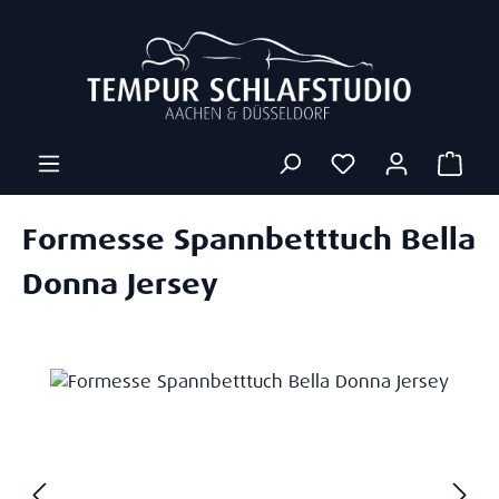
Zum Hauptinhalt springen
Ware
Formesse Spannbetttuch Bella
Donna Jersey
Bildergalerie überspringen