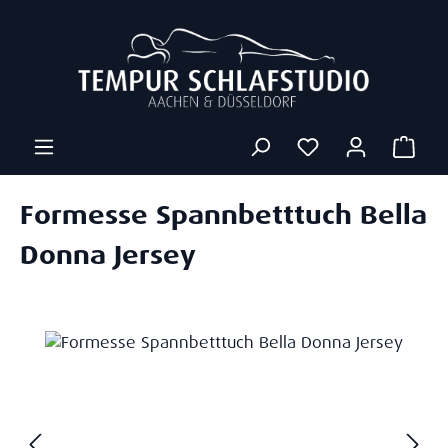
Zum Hauptinhalt springen
Ware
Formesse Spannbetttuch Bella
Donna Jersey
Bildergalerie überspringen