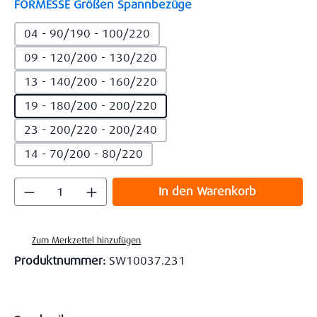
auswählen
FORMESSE Größen Spannbezüge
04 - 90/190 - 100/220
09 - 120/200 - 130/220
13 - 140/200 - 160/220
19 - 180/200 - 200/220
23 - 200/220 - 200/240
14 - 70/200 - 80/220
Produkt Anzahl: Gib den gewünschten Wert
In den Warenkorb
Zum Merkzettel hinzufügen
Produktnummer:
SW10037.231