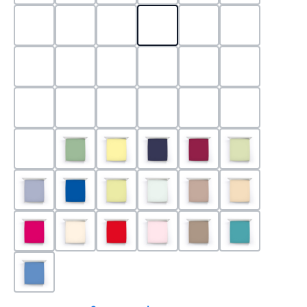
0524 - Mint
0188 - Carminrot
0710 - Perlgrau
0705 - Jaffa
0540 - Fuchsia
0565 - Altro
0525 - Flieder
0101 - Schwarz
0526 - Lavendel
0215 - Hellanthrazit
0704 - Mango
0545 - Petro
0520 - Silber
0220 - graphit
1000 - Weiss
0213 - Anthrazit
0033 - cabernet
0701 - Grau
0219 - zement
0533 - Olive
0091 - Hellgelb
0507 - Marine
0030 - Bordeaux
0532 - Pista
0211 - Jeansblau
0183 - Royalblau
0531 - Limette
0629 - Pastellgrün
0126 - Trüffel
0115 - Cham
0192 - Magenta
0110 - Puder
0185 - Rot
0566 - Rose
0122 - Muskat
0302 - Arkti
0180 - Azur