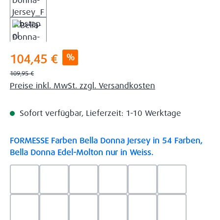
Verkaufspreis:
%
104,45 €
Regulärer Preis:
109,95 €
Preise inkl. MwSt. zzgl. Versandkosten
Sofort verfügbar, Lieferzeit: 1-10 Werktage
FORMESSE Farben Bella Donna Jersey in 54 Farben,
auswählen
Bella Donna Edel-Molton nur in Weiss.
0523 - Himmelblau
0537 - Safran
0522 - Hellblau
0528 - Amethyst
0123 - Café
0125 - Platin
0111 - Natur
0209 - blaugrau
0703 - Hellgrau
0119 - Leinen
0040 - Goldgelb
0114 - wollw