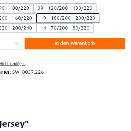
90 - 100/220
09 - 120/200 - 130/220
200 - 160/220
19 - 180/200 - 200/220
220 - 200/240
14 - 70/200 - 80/220
 Anzahl: Gib den gewünschten Wert ein o
In den Warenkorb
ttel hinzufügen
mmer:
SW10037.226
Jersey"