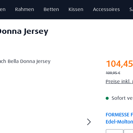
zen
Rahmen
Betten
Kissen
Accessoires
S
Donna Jersey
Verkaufsprei
104,45
Regulärer Preis:
109,95 €
Preise inkl
Sofort ve
FORMESSE Fa
Edel-Molton