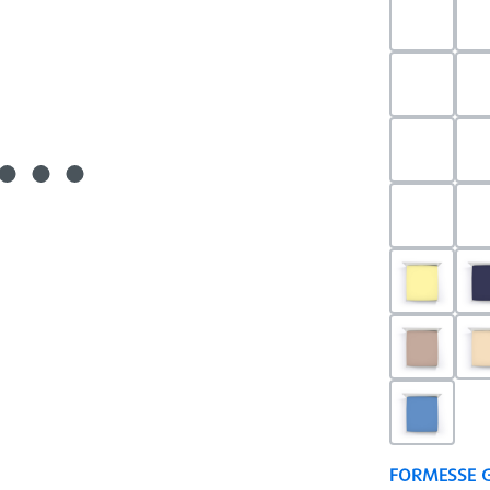
0523 - 
0703 - H
0540 - 
0520 - S
0091 - H
0126 - T
0180 - 
FORMESSE 