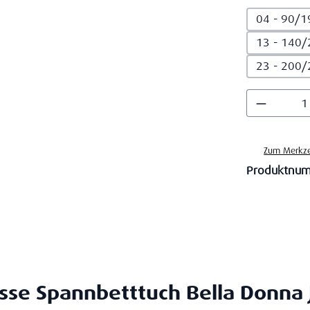
04 - 90/1
13 - 140/
23 - 200/
Produkt
Zum Merkze
Produktnu
se Spannbetttuch Bella Donna 