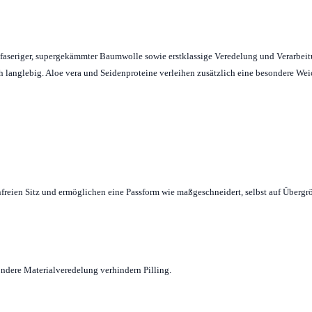
angfaseriger, supergekämmter Baumwolle sowie erstklassige Veredelung und Verarbei
ich langlebig. Aloe vera und Seidenproteine verleihen zusätzlich eine besondere We
freien Sitz und ermöglichen eine Passform wie maßgeschneidert, selbst auf Übergr
ndere Materialveredelung verhindern Pilling.