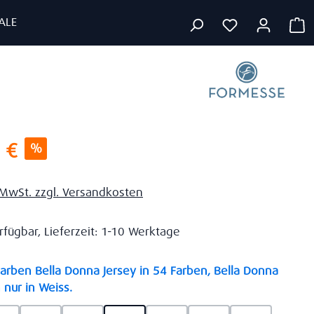
ALE
W
s:
 €
%
. MwSt. zzgl. Versandkosten
rfügbar, Lieferzeit: 1-10 Werktage
rben Bella Donna Jersey in 54 Farben, Bella Donna
auswählen
 nur in Weiss.