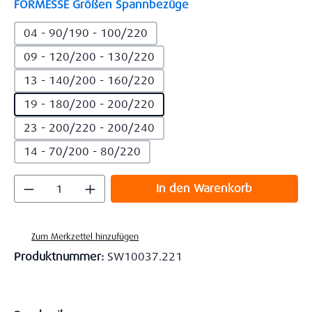
auswählen
FORMESSE Größen Spannbezüge
04 - 90/190 - 100/220
09 - 120/200 - 130/220
13 - 140/200 - 160/220
19 - 180/200 - 200/220
23 - 200/220 - 200/240
14 - 70/200 - 80/220
Produkt Anzahl: Gib den gewünschten Wert
In den Warenkorb
Zum Merkzettel hinzufügen
Produktnummer:
SW10037.221