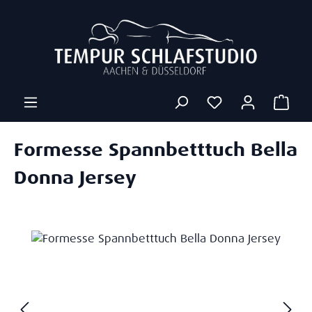
Zum Hauptinhalt springen
Ware
Formesse Spannbetttuch Bella
Donna Jersey
Bildergalerie überspringen