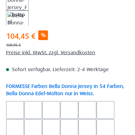
Verkaufspreis:
%
104,45 €
Regulärer Preis:
109,95 €
Preise inkl. MwSt. zzgl. Versandkosten
Sofort verfügbar, Lieferzeit: 2-4 Werktage
FORMESSE Farben Bella Donna Jersey in 54 Farben,
auswählen
Bella Donna Edel-Molton nur in Weiss.
0523 - Himmelblau
0537 - Safran
0522 - Hellblau
0528 - Amethyst
0123 - Café
0125 - Platin
0111 - Natur
0209 - blaugrau
0703 - Hellgrau
0119 - Leinen
0040 - Goldgelb
0114 - wollw