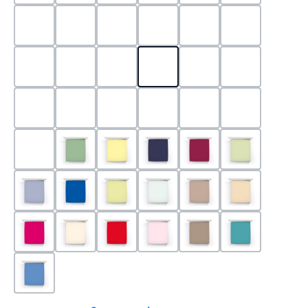
0524 - Mint
0188 - Carminrot
0710 - Perlgrau
0705 - Jaffa
0540 - Fuchsia
0565 - Altro
0525 - Flieder
0101 - Schwarz
0526 - Lavendel
0215 - Hellanthrazit
0704 - Mango
0545 - Petro
0520 - Silber
0220 - graphit
1000 - Weiss
0213 - Anthrazit
0033 - cabernet
0701 - Grau
0219 - zement
0533 - Olive
0091 - Hellgelb
0507 - Marine
0030 - Bordeaux
0532 - Pista
0211 - Jeansblau
0183 - Royalblau
0531 - Limette
0629 - Pastellgrün
0126 - Trüffel
0115 - Cham
0192 - Magenta
0110 - Puder
0185 - Rot
0566 - Rose
0122 - Muskat
0302 - Arkti
0180 - Azur