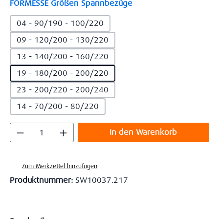
auswählen
FORMESSE Größen Spannbezüge
04 - 90/190 - 100/220
09 - 120/200 - 130/220
13 - 140/200 - 160/220
19 - 180/200 - 200/220
23 - 200/220 - 200/240
14 - 70/200 - 80/220
Produkt Anzahl: Gib den gewünschten Wert
In den Warenkorb
Zum Merkzettel hinzufügen
Produktnummer:
SW10037.217