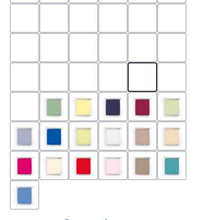
0524 - Mint
0188 - Carminrot
0710 - Perlgrau
0705 - Jaffa
0540 - Fuchsia
0565 - Altro
0525 - Flieder
0101 - Schwarz
0526 - Lavendel
0215 - Hellanthrazit
0704 - Mango
0545 - Petro
0520 - Silber
0220 - graphit
1000 - Weiss
0213 - Anthrazit
0033 - cabernet
0701 - Grau
0219 - zement
0533 - Olive
0091 - Hellgelb
0507 - Marine
0030 - Bordeaux
0532 - Pista
0211 - Jeansblau
0183 - Royalblau
0531 - Limette
0629 - Pastellgrün
0126 - Trüffel
0115 - Cham
0192 - Magenta
0110 - Puder
0185 - Rot
0566 - Rose
0122 - Muskat
0302 - Arkti
0180 - Azur