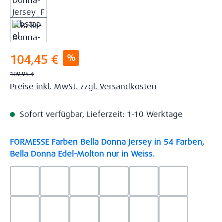
Verkaufspreis:
%
104,45 €
Regulärer Preis:
109,95 €
Preise inkl. MwSt. zzgl. Versandkosten
Sofort verfügbar, Lieferzeit: 1-10 Werktage
FORMESSE Farben Bella Donna Jersey in 54 Farben,
auswählen
Bella Donna Edel-Molton nur in Weiss.
0523 - Himmelblau
0537 - Safran
0522 - Hellblau
0528 - Amethyst
0123 - Café
0125 - Platin
0111 - Natur
0209 - blaugrau
0703 - Hellgrau
0119 - Leinen
0040 - Goldgelb
0114 - wollw