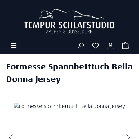
Zum Hauptinhalt springen
Ware
Formesse Spannbetttuch Bella
Donna Jersey
Bildergalerie überspringen