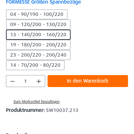
auswählen
FORMESSE Größen Spannbezüge
04 - 90/190 - 100/220
09 - 120/200 - 130/220
13 - 140/200 - 160/220
19 - 180/200 - 200/220
23 - 200/220 - 200/240
14 - 70/200 - 80/220
Produkt Anzahl: Gib den gewünschten Wert
In den Warenkorb
Zum Merkzettel hinzufügen
Produktnummer:
SW10037.213