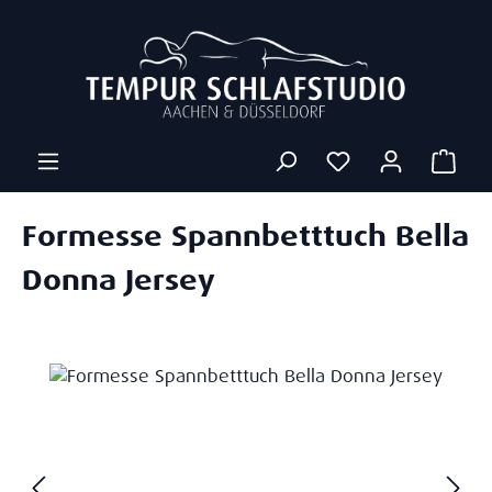
Zum Hauptinhalt springen
Ware
Formesse Spannbetttuch Bella
Donna Jersey
Bildergalerie überspringen