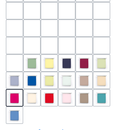
0524 - Mint
0188 - Carminrot
0710 - Perlgrau
0705 - Jaffa
0540 - Fuchsia
0565 - Altro
0525 - Flieder
0101 - Schwarz
0526 - Lavendel
0215 - Hellanthrazit
0704 - Mango
0545 - Petro
0520 - Silber
0220 - graphit
1000 - Weiss
0213 - Anthrazit
0033 - cabernet
0701 - Grau
0219 - zement
0533 - Olive
0091 - Hellgelb
0507 - Marine
0030 - Bordeaux
0532 - Pista
0211 - Jeansblau
0183 - Royalblau
0531 - Limette
0629 - Pastellgrün
0126 - Trüffel
0115 - Cham
0192 - Magenta
0110 - Puder
0185 - Rot
0566 - Rose
0122 - Muskat
0302 - Arkti
0180 - Azur