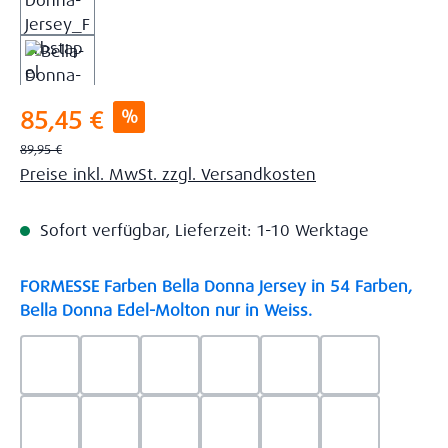
Verkaufspreis:
%
85,45 €
Regulärer Preis:
89,95 €
Preise inkl. MwSt. zzgl. Versandkosten
Sofort verfügbar, Lieferzeit: 1-10 Werktage
FORMESSE Farben Bella Donna Jersey in 54 Farben,
auswählen
Bella Donna Edel-Molton nur in Weiss.
0523 - Himmelblau
0537 - Safran
0522 - Hellblau
0528 - Amethyst
0123 - Café
0125 - Platin
0111 - Natur
0209 - blaugrau
0703 - Hellgrau
0119 - Leinen
0040 - Goldgelb
0114 - wollw