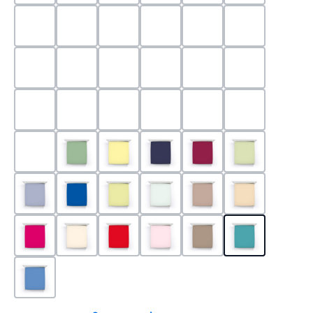
0524 - Mint
0188 - Carminrot
0710 - Perlgrau
0705 - Jaffa
0540 - Fuchsia
0565 - Altro
0525 - Flieder
0101 - Schwarz
0526 - Lavendel
0215 - Hellanthrazit
0704 - Mango
0545 - Petro
0520 - Silber
0220 - graphit
1000 - Weiss
0213 - Anthrazit
0033 - cabernet
0701 - Grau
0219 - zement
0533 - Olive
0091 - Hellgelb
0507 - Marine
0030 - Bordeaux
0532 - Pista
0211 - Jeansblau
0183 - Royalblau
0531 - Limette
0629 - Pastellgrün
0126 - Trüffel
0115 - Cham
0192 - Magenta
0110 - Puder
0185 - Rot
0566 - Rose
0122 - Muskat
0302 - Arkti
0180 - Azur