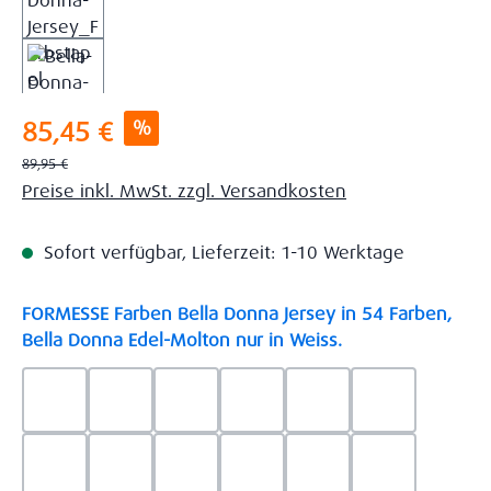
Verkaufspreis:
%
85,45 €
Regulärer Preis:
89,95 €
Preise inkl. MwSt. zzgl. Versandkosten
Sofort verfügbar, Lieferzeit: 1-10 Werktage
FORMESSE Farben Bella Donna Jersey in 54 Farben,
auswählen
Bella Donna Edel-Molton nur in Weiss.
0523 - Himmelblau
0537 - Safran
0522 - Hellblau
0528 - Amethyst
0123 - Café
0125 - Platin
0111 - Natur
0209 - blaugrau
0703 - Hellgrau
0119 - Leinen
0040 - Goldgelb
0114 - wollw