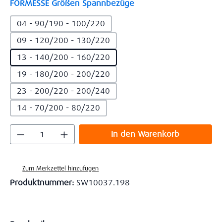
auswählen
FORMESSE Größen Spannbezüge
04 - 90/190 - 100/220
09 - 120/200 - 130/220
13 - 140/200 - 160/220
19 - 180/200 - 200/220
23 - 200/220 - 200/240
14 - 70/200 - 80/220
Produkt Anzahl: Gib den gewünschten Wert
In den Warenkorb
Zum Merkzettel hinzufügen
Produktnummer:
SW10037.198