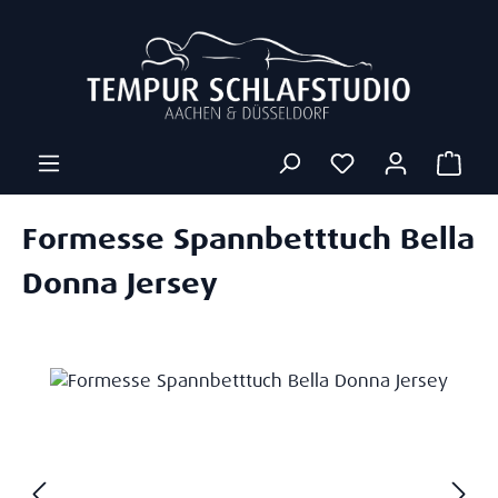
Zum Hauptinhalt springen
Ware
Formesse Spannbetttuch Bella
Donna Jersey
Bildergalerie überspringen