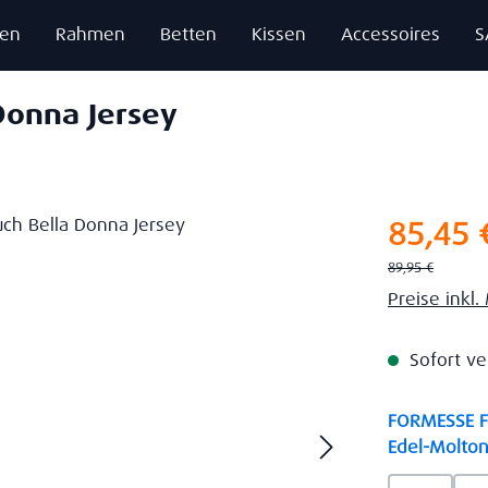
zen
Rahmen
Betten
Kissen
Accessoires
S
Donna Jersey
Verkaufsprei
85,45 
Regulärer Preis:
89,95 €
Preise inkl
Sofort ve
FORMESSE Fa
Edel-Molton