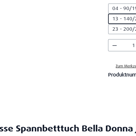
04 - 90/1
13 - 140/
23 - 200/
Produkt
Zum Merkze
Produktnu
se Spannbetttuch Bella Donna 