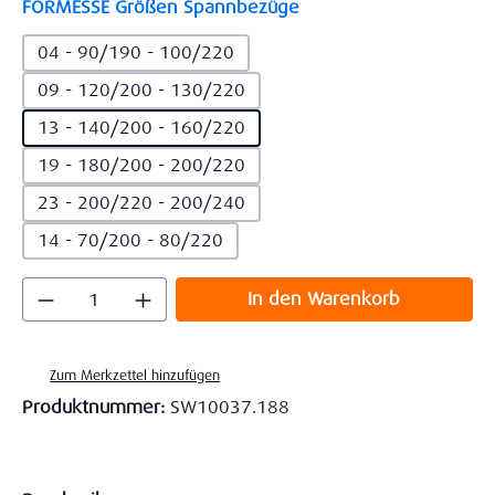
auswählen
FORMESSE Größen Spannbezüge
04 - 90/190 - 100/220
09 - 120/200 - 130/220
13 - 140/200 - 160/220
19 - 180/200 - 200/220
23 - 200/220 - 200/240
14 - 70/200 - 80/220
Produkt Anzahl: Gib den gewünschten Wert
In den Warenkorb
Zum Merkzettel hinzufügen
Produktnummer:
SW10037.188