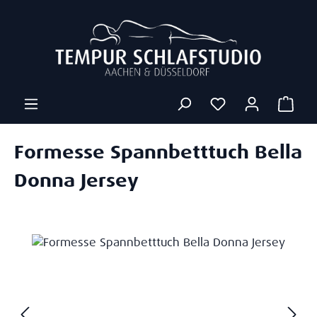
Zum Hauptinhalt springen
Ware
Formesse Spannbetttuch Bella
Donna Jersey
Bildergalerie überspringen