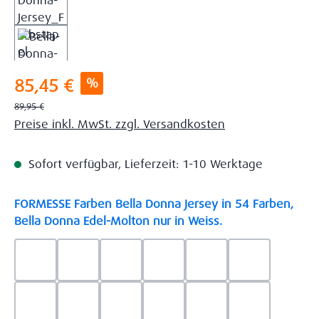
Verkaufspreis:
%
85,45 €
Regulärer Preis:
89,95 €
Preise inkl. MwSt. zzgl. Versandkosten
Sofort verfügbar, Lieferzeit: 1-10 Werktage
FORMESSE Farben Bella Donna Jersey in 54 Farben,
auswählen
Bella Donna Edel-Molton nur in Weiss.
0523 - Himmelblau
0537 - Safran
0522 - Hellblau
0528 - Amethyst
0123 - Café
0125 - Platin
0111 - Natur
0209 - blaugrau
0703 - Hellgrau
0119 - Leinen
0040 - Goldgelb
0114 - wollw