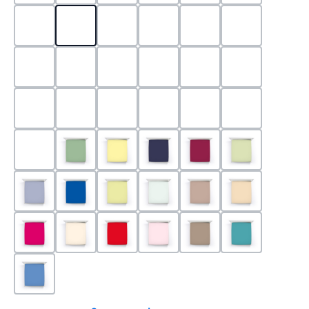
0524 - Mint
0188 - Carminrot
0710 - Perlgrau
0705 - Jaffa
0540 - Fuchsia
0565 - Altro
0525 - Flieder
0101 - Schwarz
0526 - Lavendel
0215 - Hellanthrazit
0704 - Mango
0545 - Petro
0520 - Silber
0220 - graphit
1000 - Weiss
0213 - Anthrazit
0033 - cabernet
0701 - Grau
0219 - zement
0533 - Olive
0091 - Hellgelb
0507 - Marine
0030 - Bordeaux
0532 - Pista
0211 - Jeansblau
0183 - Royalblau
0531 - Limette
0629 - Pastellgrün
0126 - Trüffel
0115 - Cham
0192 - Magenta
0110 - Puder
0185 - Rot
0566 - Rose
0122 - Muskat
0302 - Arkti
0180 - Azur