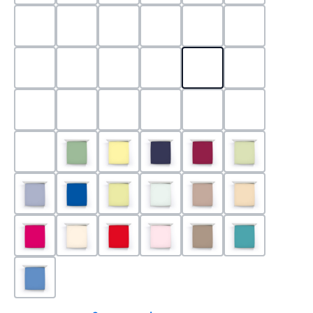
0524 - Mint
0188 - Carminrot
0710 - Perlgrau
0705 - Jaffa
0540 - Fuchsia
0565 - Altro
0525 - Flieder
0101 - Schwarz
0526 - Lavendel
0215 - Hellanthrazit
0704 - Mango
0545 - Petro
0520 - Silber
0220 - graphit
1000 - Weiss
0213 - Anthrazit
0033 - cabernet
0701 - Grau
0219 - zement
0533 - Olive
0091 - Hellgelb
0507 - Marine
0030 - Bordeaux
0532 - Pista
0211 - Jeansblau
0183 - Royalblau
0531 - Limette
0629 - Pastellgrün
0126 - Trüffel
0115 - Cham
0192 - Magenta
0110 - Puder
0185 - Rot
0566 - Rose
0122 - Muskat
0302 - Arkti
0180 - Azur