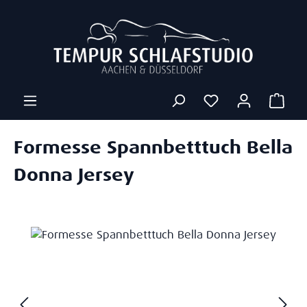
Zum Hauptinhalt springen
Ware
Formesse Spannbetttuch Bella
Donna Jersey
Bildergalerie überspringen