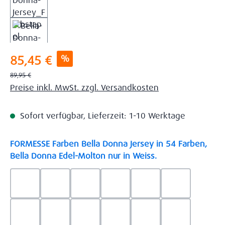
Verkaufspreis:
%
85,45 €
Regulärer Preis:
89,95 €
Preise inkl. MwSt. zzgl. Versandkosten
Sofort verfügbar, Lieferzeit: 1-10 Werktage
FORMESSE Farben Bella Donna Jersey in 54 Farben,
auswählen
Bella Donna Edel-Molton nur in Weiss.
0523 - Himmelblau
0537 - Safran
0522 - Hellblau
0528 - Amethyst
0123 - Café
0125 - Platin
0111 - Natur
0209 - blaugrau
0703 - Hellgrau
0119 - Leinen
0040 - Goldgelb
0114 - wollw