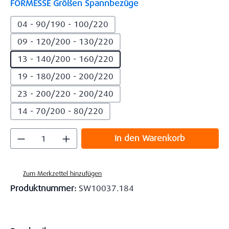
auswählen
FORMESSE Größen Spannbezüge
04 - 90/190 - 100/220
09 - 120/200 - 130/220
13 - 140/200 - 160/220
19 - 180/200 - 200/220
23 - 200/220 - 200/240
14 - 70/200 - 80/220
Produkt Anzahl: Gib den gewünschten Wert
In den Warenkorb
Zum Merkzettel hinzufügen
Produktnummer:
SW10037.184