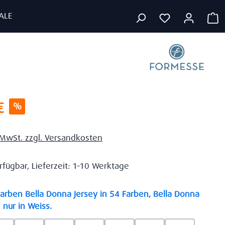
ALE
W
s:
€
%
. MwSt. zzgl. Versandkosten
rfügbar, Lieferzeit: 1-10 Werktage
rben Bella Donna Jersey in 54 Farben, Bella Donna
auswählen
 nur in Weiss.