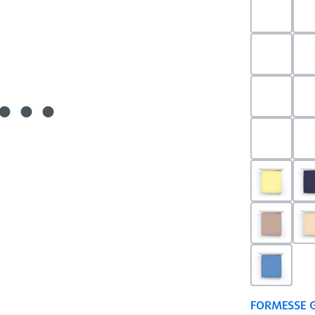
0523 - 
0703 - H
0540 - 
0520 - S
0091 - H
0126 - T
0180 - 
FORMESSE 