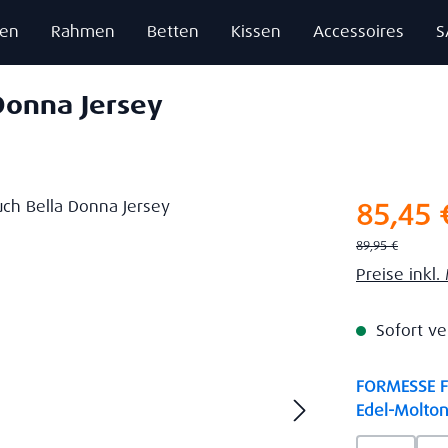
zen
Rahmen
Betten
Kissen
Accessoires
S
Donna Jersey
Verkaufsprei
85,45 
Regulärer Preis:
89,95 €
Preise inkl
Sofort ve
FORMESSE Fa
Edel-Molton