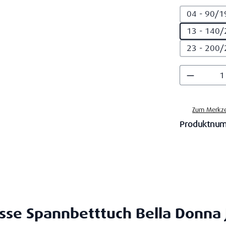
04 - 90/1
13 - 140/
23 - 200/
Produkt
Zum Merkze
Produktnu
se Spannbetttuch Bella Donna 