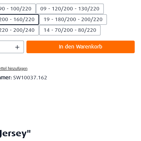
90 - 100/220
09 - 120/200 - 130/220
200 - 160/220
19 - 180/200 - 200/220
220 - 200/240
14 - 70/200 - 80/220
 Anzahl: Gib den gewünschten Wert ein o
In den Warenkorb
ttel hinzufügen
mmer:
SW10037.162
Jersey"