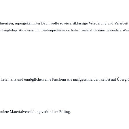
angfaseriger, supergekämmter Baumwolle sowie erstklassige Veredelung und Verarbei
ich langlebig. Aloe vera und Seidenproteine verleihen zusätzlich eine besondere We
freien Sitz und ermöglichen eine Passform wie maßgeschneidert, selbst auf Übergr
ndere Materialveredelung verhindern Pilling.