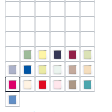
0524 - Mint
0188 - Carminrot
0710 - Perlgrau
0705 - Jaffa
0540 - Fuchsia
0565 - Altro
0525 - Flieder
0101 - Schwarz
0526 - Lavendel
0215 - Hellanthrazit
0704 - Mango
0545 - Petro
0520 - Silber
0220 - graphit
1000 - Weiss
0213 - Anthrazit
0033 - cabernet
0701 - Grau
0219 - zement
0533 - Olive
0091 - Hellgelb
0507 - Marine
0030 - Bordeaux
0532 - Pista
0211 - Jeansblau
0183 - Royalblau
0531 - Limette
0629 - Pastellgrün
0126 - Trüffel
0115 - Cham
0192 - Magenta
0110 - Puder
0185 - Rot
0566 - Rose
0122 - Muskat
0302 - Arkti
0180 - Azur