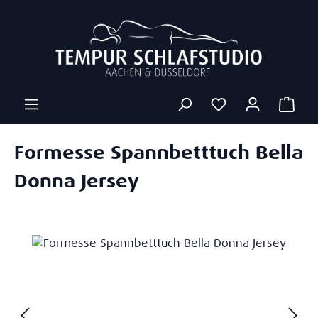
Zum Hauptinhalt springen
Ware
Formesse Spannbetttuch Bella
Donna Jersey
Bildergalerie überspringen