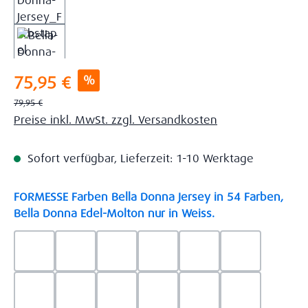
Verkaufspreis:
%
75,95 €
Regulärer Preis:
79,95 €
Preise inkl. MwSt. zzgl. Versandkosten
Sofort verfügbar, Lieferzeit: 1-10 Werktage
FORMESSE Farben Bella Donna Jersey in 54 Farben,
auswählen
Bella Donna Edel-Molton nur in Weiss.
0523 - Himmelblau
0537 - Safran
0522 - Hellblau
0528 - Amethyst
0123 - Café
0125 - Platin
0111 - Natur
0209 - blaugrau
0703 - Hellgrau
0119 - Leinen
0040 - Goldgelb
0114 - wollw