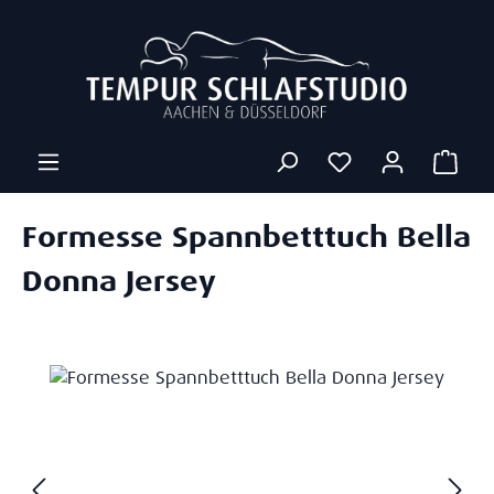
Zum Hauptinhalt springen
Ware
Formesse Spannbetttuch Bella
Donna Jersey
Bildergalerie überspringen