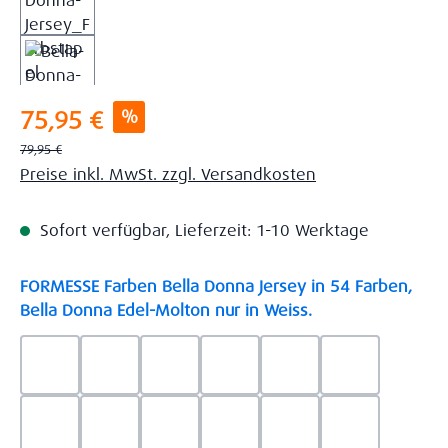
Verkaufspreis:
%
75,95 €
Regulärer Preis:
79,95 €
Preise inkl. MwSt. zzgl. Versandkosten
Sofort verfügbar, Lieferzeit: 1-10 Werktage
FORMESSE Farben Bella Donna Jersey in 54 Farben,
auswählen
Bella Donna Edel-Molton nur in Weiss.
0523 - Himmelblau
0537 - Safran
0522 - Hellblau
0528 - Amethyst
0123 - Café
0125 - Platin
0111 - Natur
0209 - blaugrau
0703 - Hellgrau
0119 - Leinen
0040 - Goldgelb
0114 - wollw