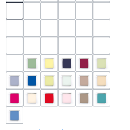
0524 - Mint
0188 - Carminrot
0710 - Perlgrau
0705 - Jaffa
0540 - Fuchsia
0565 - Altro
0525 - Flieder
0101 - Schwarz
0526 - Lavendel
0215 - Hellanthrazit
0704 - Mango
0545 - Petro
0520 - Silber
0220 - graphit
1000 - Weiss
0213 - Anthrazit
0033 - cabernet
0701 - Grau
0219 - zement
0533 - Olive
0091 - Hellgelb
0507 - Marine
0030 - Bordeaux
0532 - Pista
0211 - Jeansblau
0183 - Royalblau
0531 - Limette
0629 - Pastellgrün
0126 - Trüffel
0115 - Cham
0192 - Magenta
0110 - Puder
0185 - Rot
0566 - Rose
0122 - Muskat
0302 - Arkti
0180 - Azur