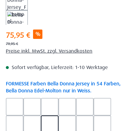
Verkaufspreis:
%
75,95 €
Regulärer Preis:
79,95 €
Preise inkl. MwSt. zzgl. Versandkosten
Sofort verfügbar, Lieferzeit: 1-10 Werktage
FORMESSE Farben Bella Donna Jersey in 54 Farben,
auswählen
Bella Donna Edel-Molton nur in Weiss.
0523 - Himmelblau
0537 - Safran
0522 - Hellblau
0528 - Amethyst
0123 - Café
0125 - Platin
0111 - Natur
0209 - blaugrau
0703 - Hellgrau
0119 - Leinen
0040 - Goldgelb
0114 - wollw