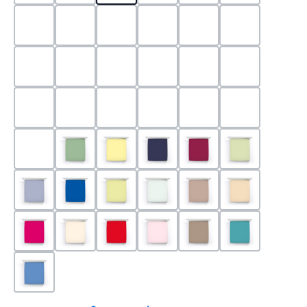
0524 - Mint
0188 - Carminrot
0710 - Perlgrau
0705 - Jaffa
0540 - Fuchsia
0565 - Altro
0525 - Flieder
0101 - Schwarz
0526 - Lavendel
0215 - Hellanthrazit
0704 - Mango
0545 - Petro
0520 - Silber
0220 - graphit
1000 - Weiss
0213 - Anthrazit
0033 - cabernet
0701 - Grau
0219 - zement
0533 - Olive
0091 - Hellgelb
0507 - Marine
0030 - Bordeaux
0532 - Pista
0211 - Jeansblau
0183 - Royalblau
0531 - Limette
0629 - Pastellgrün
0126 - Trüffel
0115 - Cham
0192 - Magenta
0110 - Puder
0185 - Rot
0566 - Rose
0122 - Muskat
0302 - Arkti
0180 - Azur