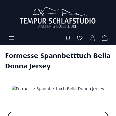
Zum Hauptinhalt springen
Ware
Formesse Spannbetttuch Bella
Donna Jersey
Bildergalerie überspringen