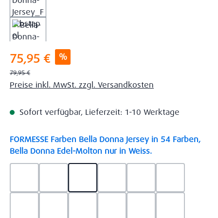
Verkaufspreis:
%
75,95 €
Regulärer Preis:
79,95 €
Preise inkl. MwSt. zzgl. Versandkosten
Sofort verfügbar, Lieferzeit: 1-10 Werktage
FORMESSE Farben Bella Donna Jersey in 54 Farben,
auswählen
Bella Donna Edel-Molton nur in Weiss.
0523 - Himmelblau
0537 - Safran
0522 - Hellblau
0528 - Amethyst
0123 - Café
0125 - Platin
0111 - Natur
0209 - blaugrau
0703 - Hellgrau
0119 - Leinen
0040 - Goldgelb
0114 - wollw