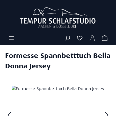
Zum Hauptinhalt springen
Ware
Formesse Spannbetttuch Bella
Donna Jersey
Bildergalerie überspringen