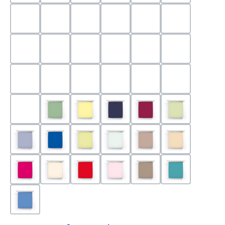
0524 - Mint
0188 - Carminrot
0710 - Perlgrau
0705 - Jaffa
0540 - Fuchsia
0565 - Altro
0525 - Flieder
0101 - Schwarz
0526 - Lavendel
0215 - Hellanthrazit
0704 - Mango
0545 - Petro
0520 - Silber
0220 - graphit
1000 - Weiss
0213 - Anthrazit
0033 - cabernet
0701 - Grau
0219 - zement
0533 - Olive
0091 - Hellgelb
0507 - Marine
0030 - Bordeaux
0532 - Pista
0211 - Jeansblau
0183 - Royalblau
0531 - Limette
0629 - Pastellgrün
0126 - Trüffel
0115 - Cham
0192 - Magenta
0110 - Puder
0185 - Rot
0566 - Rose
0122 - Muskat
0302 - Arkti
0180 - Azur