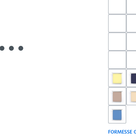
0523 - 
0703 - H
0540 - 
0520 - S
0091 - H
0126 - T
0180 - 
FORMESSE 