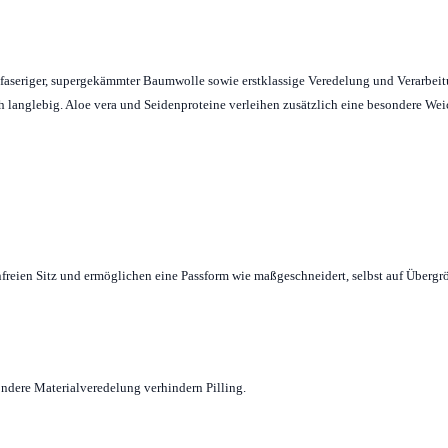
angfaseriger, supergekämmter Baumwolle sowie erstklassige Veredelung und Verarbei
ich langlebig. Aloe vera und Seidenproteine verleihen zusätzlich eine besondere We
freien Sitz und ermöglichen eine Passform wie maßgeschneidert, selbst auf Übergr
ndere Materialveredelung verhindern Pilling.