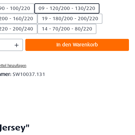
90 - 100/220
09 - 120/200 - 130/220
200 - 160/220
19 - 180/200 - 200/220
220 - 200/240
14 - 70/200 - 80/220
 Anzahl: Gib den gewünschten Wert ein o
In den Warenkorb
ttel hinzufügen
mmer:
SW10037.131
Jersey"