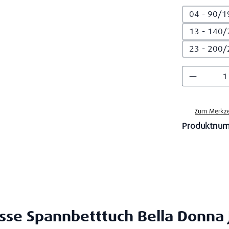
04 - 90/1
13 - 140/
23 - 200/
Produkt
Zum Merkze
Produktnu
se Spannbetttuch Bella Donna 