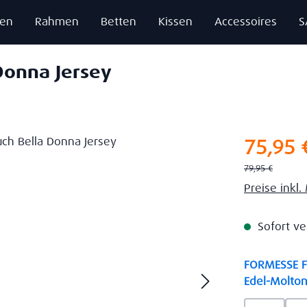
zen
Rahmen
Betten
Kissen
Accessoires
S
Donna Jersey
Verkaufsprei
75,95 
Regulärer Preis:
79,95 €
Preise inkl
Sofort ve
FORMESSE Fa
Edel-Molton