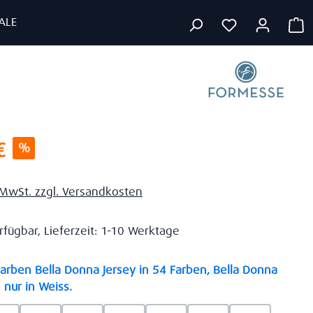
ALE
W
s:
€
%
. MwSt. zzgl. Versandkosten
rfügbar, Lieferzeit: 1-10 Werktage
rben Bella Donna Jersey in 54 Farben, Bella Donna
auswählen
 nur in Weiss.