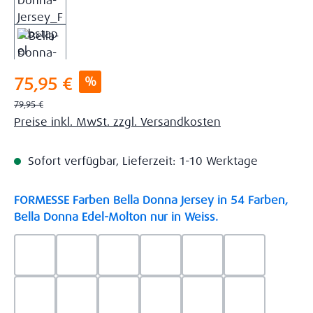
Verkaufspreis:
%
75,95 €
Regulärer Preis:
79,95 €
Preise inkl. MwSt. zzgl. Versandkosten
Sofort verfügbar, Lieferzeit: 1-10 Werktage
FORMESSE Farben Bella Donna Jersey in 54 Farben,
auswählen
Bella Donna Edel-Molton nur in Weiss.
0523 - Himmelblau
0537 - Safran
0522 - Hellblau
0528 - Amethyst
0123 - Café
0125 - Platin
0111 - Natur
0209 - blaugrau
0703 - Hellgrau
0119 - Leinen
0040 - Goldgelb
0114 - wollw