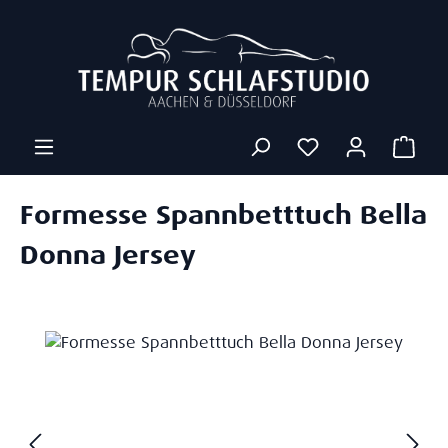
Zum Hauptinhalt springen
Ware
Formesse Spannbetttuch Bella
Donna Jersey
Bildergalerie überspringen