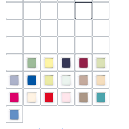
0524 - Mint
0188 - Carminrot
0710 - Perlgrau
0705 - Jaffa
0540 - Fuchsia
0565 - Altro
0525 - Flieder
0101 - Schwarz
0526 - Lavendel
0215 - Hellanthrazit
0704 - Mango
0545 - Petro
0520 - Silber
0220 - graphit
1000 - Weiss
0213 - Anthrazit
0033 - cabernet
0701 - Grau
0219 - zement
0533 - Olive
0091 - Hellgelb
0507 - Marine
0030 - Bordeaux
0532 - Pista
0211 - Jeansblau
0183 - Royalblau
0531 - Limette
0629 - Pastellgrün
0126 - Trüffel
0115 - Cham
0192 - Magenta
0110 - Puder
0185 - Rot
0566 - Rose
0122 - Muskat
0302 - Arkti
0180 - Azur