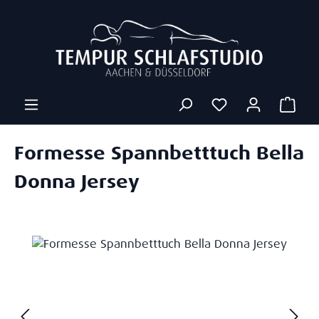
Zum Hauptinhalt springen
Ware
Formesse Spannbetttuch Bella
Donna Jersey
Bildergalerie überspringen