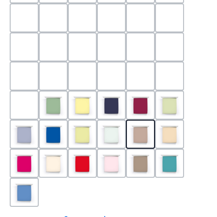
0524 - Mint
0188 - Carminrot
0710 - Perlgrau
0705 - Jaffa
0540 - Fuchsia
0565 - Altro
0525 - Flieder
0101 - Schwarz
0526 - Lavendel
0215 - Hellanthrazit
0704 - Mango
0545 - Petro
0520 - Silber
0220 - graphit
1000 - Weiss
0213 - Anthrazit
0033 - cabernet
0701 - Grau
0219 - zement
0533 - Olive
0091 - Hellgelb
0507 - Marine
0030 - Bordeaux
0532 - Pista
0211 - Jeansblau
0183 - Royalblau
0531 - Limette
0629 - Pastellgrün
0126 - Trüffel
0115 - Cham
0192 - Magenta
0110 - Puder
0185 - Rot
0566 - Rose
0122 - Muskat
0302 - Arkti
0180 - Azur