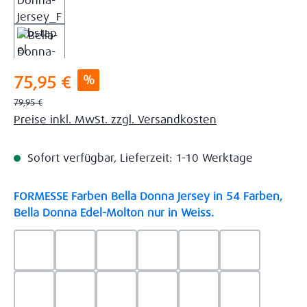
Verkaufspreis:
%
75,95 €
Regulärer Preis:
79,95 €
Preise inkl. MwSt. zzgl. Versandkosten
Sofort verfügbar, Lieferzeit: 1-10 Werktage
FORMESSE Farben Bella Donna Jersey in 54 Farben,
auswählen
Bella Donna Edel-Molton nur in Weiss.
0523 - Himmelblau
0537 - Safran
0522 - Hellblau
0528 - Amethyst
0123 - Café
0125 - Platin
0111 - Natur
0209 - blaugrau
0703 - Hellgrau
0119 - Leinen
0040 - Goldgelb
0114 - wollw