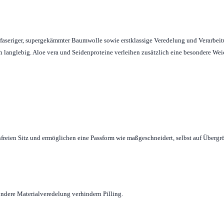
angfaseriger, supergekämmter Baumwolle sowie erstklassige Veredelung und Verarbei
ich langlebig. Aloe vera und Seidenproteine verleihen zusätzlich eine besondere We
freien Sitz und ermöglichen eine Passform wie maßgeschneidert, selbst auf Übergr
ndere Materialveredelung verhindern Pilling.