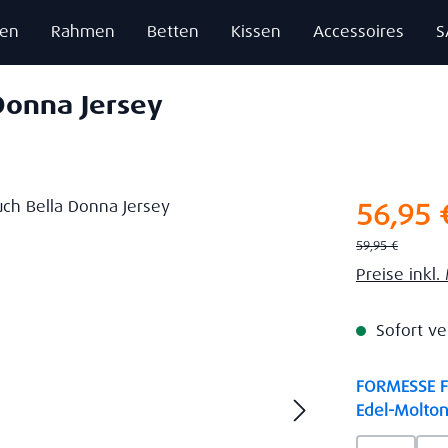
zen
Rahmen
Betten
Kissen
Accessoires
S
Donna Jersey
Verkaufsprei
56,95 
Regulärer Preis:
59,95 €
Preise inkl
Sofort ve
FORMESSE Fa
Edel-Molton