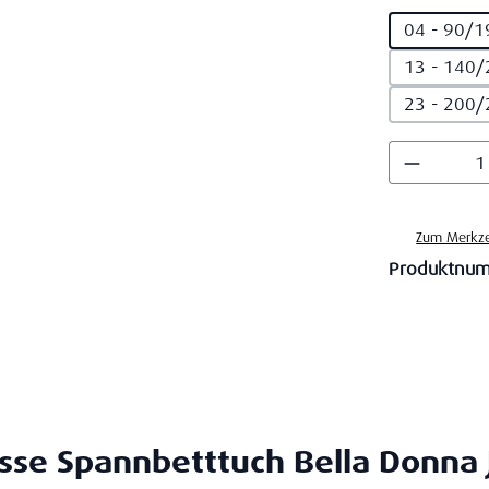
04 - 90/1
13 - 140/
23 - 200/
Produkt
Zum Merkze
Produktnu
se Spannbetttuch Bella Donna 