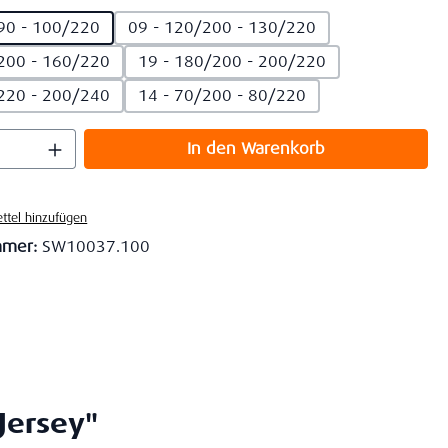
90 - 100/220
09 - 120/200 - 130/220
200 - 160/220
19 - 180/200 - 200/220
220 - 200/240
14 - 70/200 - 80/220
 Anzahl: Gib den gewünschten Wert ein o
In den Warenkorb
ttel hinzufügen
mmer:
SW10037.100
Jersey"