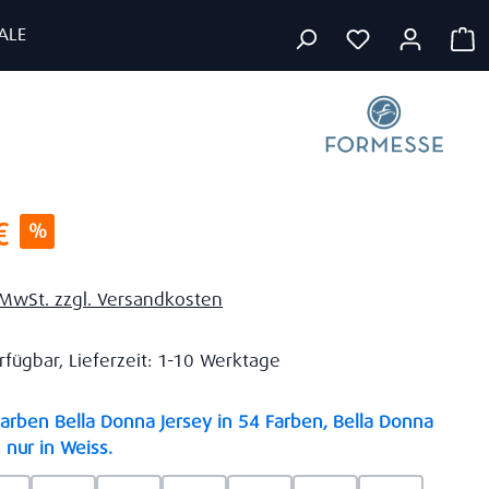
ALE
W
s:
€
%
. MwSt. zzgl. Versandkosten
rfügbar, Lieferzeit: 1-10 Werktage
rben Bella Donna Jersey in 54 Farben, Bella Donna
auswählen
 nur in Weiss.