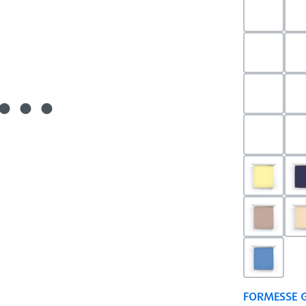
0523 - 
0703 - H
0540 - 
0520 - S
0091 - H
0126 - T
0180 - 
FORMESSE 