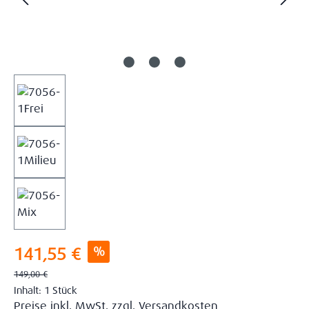
Verkaufspreis:
%
141,55 €
Regulärer Preis:
149,00 €
Inhalt:
1 Stück
Preise inkl. MwSt. zzgl. Versandkosten