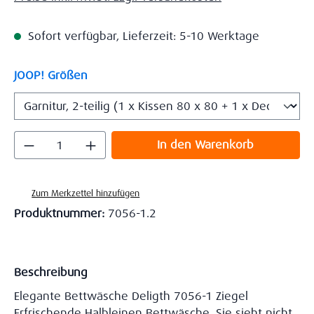
Sofort verfügbar, Lieferzeit: 5-10 Werktage
auswählen
JOOP! Größen
Produkt Anzahl: Gib den gewünschten Wert
In den Warenkorb
Zum Merkzettel hinzufügen
Produktnummer:
7056-1.2
Beschreibung
Elegante Bettwäsche Deligth 7056-1 Ziegel
Erfrischende Halbleinen Bettwäsche. Sie sieht nicht