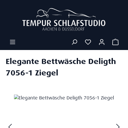
Zum Hauptinhalt springen
Ware
Elegante Bettwäsche Deligth
7056-1 Ziegel
Bildergalerie überspringen